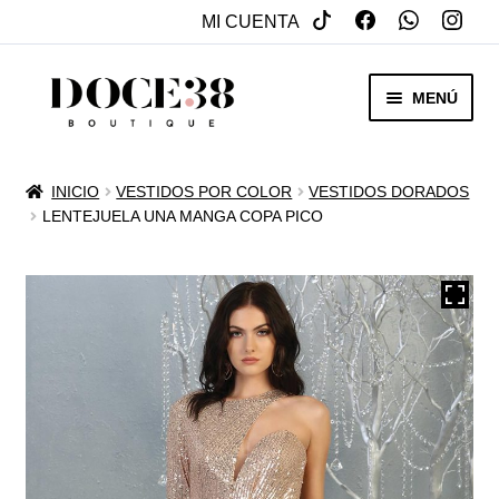
MI CUENTA
SALTAR
IR
MENÚ
A
AL
NAVEGACIÓN
CONTENIDO
RENTA
INICIO
VESTIDOS POR COLOR
VESTIDOS DORADOS
EXPAN
LENTEJUELA UNA MANGA COPA PICO
VENTA
MENÚ
HIJO
REBAJAS
VESTIDOS DE NOVIA
EXPAN
OTROS
MENÚ
HIJO
ACCESORIOS