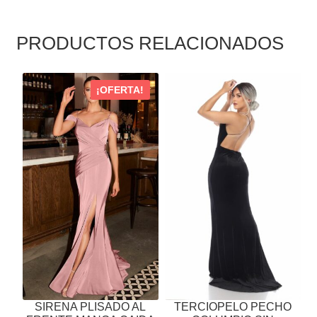
PRODUCTOS RELACIONADOS
ESTE
ESTE
¡OFERTA!
PRODUCTO
PRODUCTO
TIENE
TIENE
MÚLTIPLES
MÚLTIPLES
VARIANTES.
VARIANTES.
LAS
LAS
OPCIONES
OPCIONES
SE
SE
PUEDEN
PUEDEN
ELEGIR
ELEGIR
EN
EN
LA
LA
PÁGINA
PÁGINA
SIRENA PLISADO AL
TERCIOPELO PECHO
DE
DE