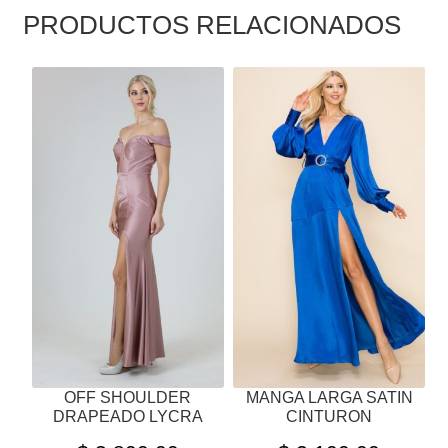
PRODUCTOS RELACIONADOS
ESTE
ESTE
PRODUCTO
PRODUCTO
TIENE
TIENE
MÚLTIPLES
MÚLTIPLES
VARIANTES.
VARIANTES.
LAS
LAS
OPCIONES
OPCIONES
SE
SE
PUEDEN
PUEDEN
ELEGIR
ELEGIR
EN
EN
LA
LA
PÁGINA
PÁGINA
OFF SHOULDER
MANGA LARGA SATIN
DE
DE
DRAPEADO LYCRA
CINTURON
PRODUCTO
PRODUCTO