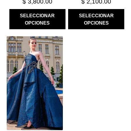
$
3,800.00
$
2,100.00
SELECCIONAR
SELECCIONAR
OPCIONES
OPCIONES
ESTE
PRODUCTO
TIENE
MÚLTIPLES
VARIANTES.
LAS
OPCIONES
SE
PUEDEN
ELEGIR
EN
LA
PÁGINA