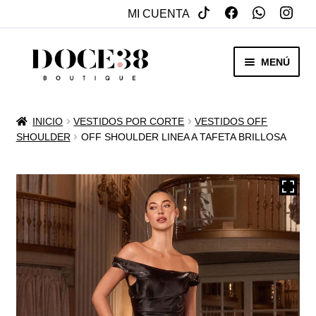
MI CUENTA
SALTAR
IR
MENÚ
A
AL
NAVEGACIÓN
CONTENIDO
RENTA
INICIO
VESTIDOS POR CORTE
VESTIDOS OFF
EXPAN
SHOULDER
OFF SHOULDER LINEA A TAFETA BRILLOSA
VENTA
MENÚ
HIJO
REBAJAS
VESTIDOS DE NOVIA
EXPAN
OTROS
MENÚ
HIJO
ACCESORIOS