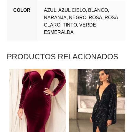
COLOR
AZUL, AZUL CIELO, BLANCO,
NARANJA, NEGRO, ROSA, ROSA
CLARO, TINTO, VERDE
ESMERALDA
PRODUCTOS RELACIONADOS
ESTE
ESTE
PRODUCTO
PRODUCTO
TIENE
TIENE
MÚLTIPLES
MÚLTIPLES
VARIANTES.
VARIANTES.
LAS
LAS
OPCIONES
OPCIONES
SE
SE
PUEDEN
PUEDEN