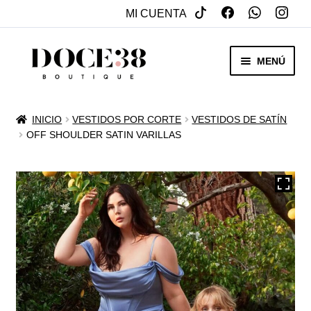
MI CUENTA
SALTAR
IR
MENÚ
A
AL
NAVEGACIÓN
CONTENIDO
RENTA
INICIO
VESTIDOS POR CORTE
VESTIDOS DE SATÍN
EXPAN
OFF SHOULDER SATIN VARILLAS
VENTA
MENÚ
HIJO
REBAJAS
VESTIDOS DE NOVIA
EXPAN
OTROS
MENÚ
HIJO
ACCESORIOS