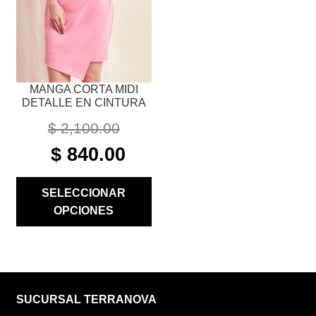
PUEDEN
ELEGIR
EN
LA
PÁGINA
MANGA CORTA MIDI
DE
DETALLE EN CINTURA
PRODUCTO
$
2,100.00
ORIGINAL
CURRENT
$
840.00
PRICE
PRICE
WAS:
IS:
SELECCIONAR
$ 2,100.00.
$ 840.00.
OPCIONES
SUCURSAL TERRANOVA