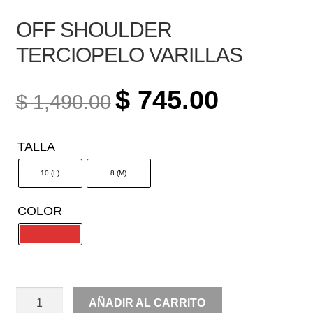
OFF SHOULDER
TERCIOPELO VARILLAS
ORIGINAL
CURRENT
$
745.00
$
1,490.00
PRICE
PRICE
WAS:
IS:
TALLA
$ 1,490.00.
$ 745.00.
10 (L)
8 (M)
COLOR
OFF
AÑADIR AL CARRITO