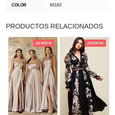
COLOR
ROJO
PRODUCTOS RELACIONADOS
ESTE
ESTE
¡OFERTA!
¡OFERTA!
PRODUCTO
PRODUCTO
TIENE
TIENE
MÚLTIPLES
MÚLTIPLES
VARIANTES.
VARIANTES.
LAS
LAS
OPCIONES
OPCIONES
SE
SE
PUEDEN
PUEDEN
ELEGIR
ELEGIR
EN
EN
LA
LA