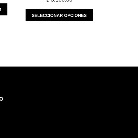
ESTE
S
ESTE
PRODUCTO
SELECCIONAR OPCIONES
PRODUCTO
TIENE
TIENE
MÚLTIPLES
MÚLTIPLES
VARIANTES.
VARIANTES.
LAS
LAS
OPCIONES
OPCIONES
SE
SE
PUEDEN
PUEDEN
ELEGIR
ELEGIR
EN
EN
LA
LA
PÁGINA
PÁGINA
DE
O
DE
PRODUCTO
PRODUCTO