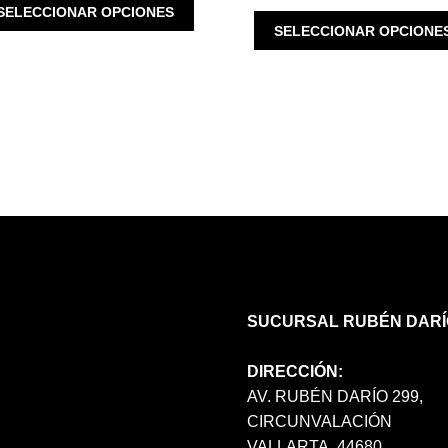
ESTE
SELECCIONAR OPCIONES
PRODUCTO
SELECCIONAR OPCIONE
TIENE
MÚLTIPLES
VARIANTES.
LAS
OPCIONES
SE
PUEDEN
ELEGIR
EN
LA
PÁGINA
DE
PRODUCTO
SUCURSAL RUBÉN DARÍ
DIRECCIÓN:
AV. RUBÉN DARÍO 299,
CIRCUNVALACIÓN
VALLARTA, 44680