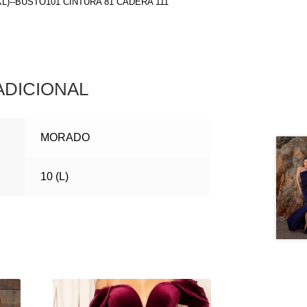
(XL)--BUSTO101 CINTURA 81 CADERA 111
ADICIONAL
MORADO
10 (L)