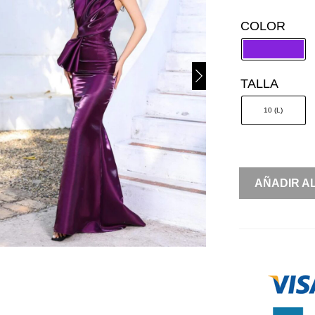
COLOR
TALLA
10 (L)
ORGANZA
AÑADIR A
STRAPLESS
DRAPEADO
CANTIDAD