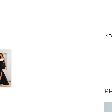
INF
P