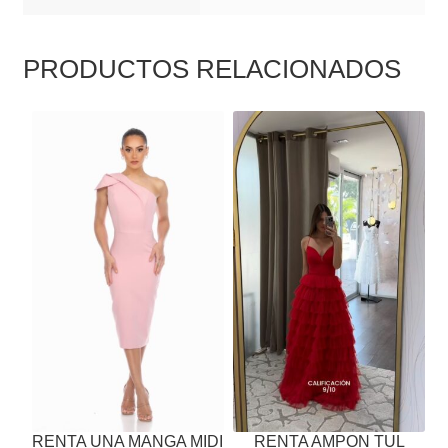
PRODUCTOS RELACIONADOS
ESTE
ESTE
PRODUCTO
PRODUCTO
TIENE
TIENE
MÚLTIPLES
MÚLTIPLES
VARIANTES.
VARIANTES.
LAS
LAS
OPCIONES
OPCIONES
SE
SE
PUEDEN
PUEDEN
ELEGIR
ELEGIR
EN
EN
LA
LA
PÁGINA
PÁGINA
RENTA UNA MANGA MIDI
RENTA AMPON TUL
DE
DE