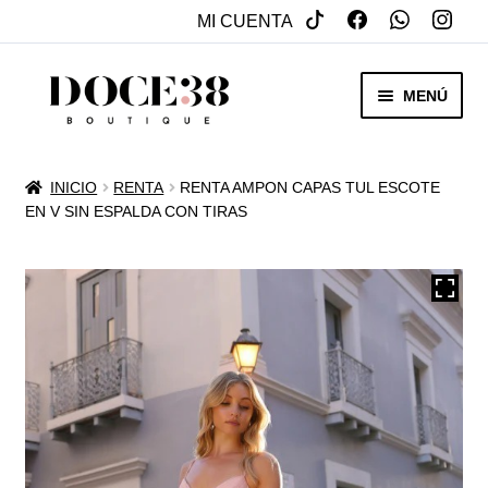
MI CUENTA
SALTAR
IR
MENÚ
A
AL
NAVEGACIÓN
CONTENIDO
RENTA
INICIO
RENTA
RENTA AMPON CAPAS TUL ESCOTE
EXPAN
EN V SIN ESPALDA CON TIRAS
VENTA
MENÚ
HIJO
REBAJAS
VESTIDOS DE NOVIA
EXPAN
OTROS
MENÚ
HIJO
ACCESORIOS