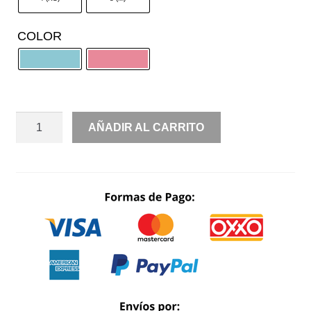
COLOR
RENTA
AÑADIR AL CARRITO
AMPON
CAPAS
TUL
ESCOTE
EN
V
SIN
ESPALDA
CON