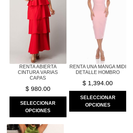
VARIANTES.
VARIANTES.
LAS
LAS
OPCIONES
OPCIONES
SE
SE
PUEDEN
PUEDEN
ELEGIR
ELEGIR
EN
EN
LA
LA
PÁGINA
PÁGINA
RENTA ABIERTA
RENTA UNA MANGA MIDI
DE
DE
CINTURA VARIAS
DETALLE HOMBRO
PRODUCTO
PRODUCTO
CAPAS
$
1,394.00
$
980.00
SELECCIONAR
SELECCIONAR
OPCIONES
OPCIONES
ESTE