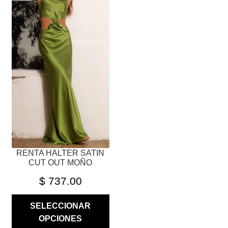
PRODUCTO
TIENE
MÚLTIPLES
VARIANTES.
LAS
OPCIONES
SE
PUEDEN
ELEGIR
EN
LA
PÁGINA
RENTA HALTER SATIN
DE
CUT OUT MOÑO
PRODUCTO
$
737.00
SELECCIONAR
OPCIONES