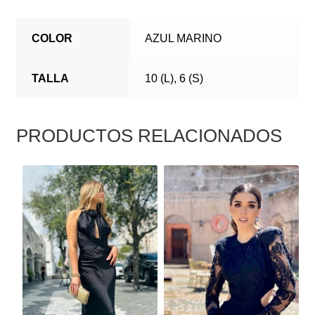
COLOR
AZUL MARINO
TALLA
10 (L), 6 (S)
PRODUCTOS RELACIONADOS
ESTE
ESTE
PRODUCTO
PRODUCTO
TIENE
TIENE
MÚLTIPLES
MÚLTIPLES
VARIANTES.
VARIANTES.
LAS
LAS
OPCIONES
OPCIONES
SE
SE
PUEDEN
PUEDEN