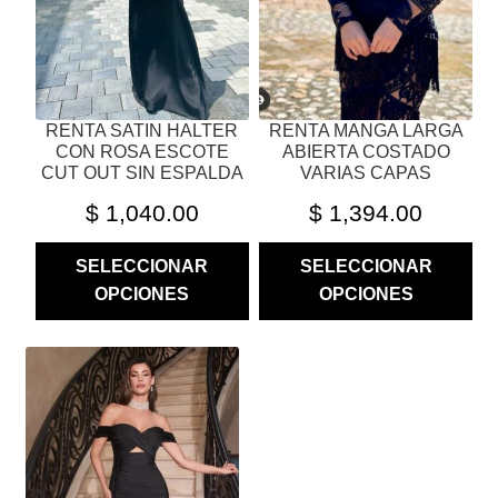
ELEGIR
ELEGIR
EN
EN
LA
LA
PÁGINA
PÁGINA
RENTA SATIN HALTER
RENTA MANGA LARGA
DE
DE
CON ROSA ESCOTE
ABIERTA COSTADO
PRODUCTO
PRODUCTO
CUT OUT SIN ESPALDA
VARIAS CAPAS
$
1,040.00
$
1,394.00
SELECCIONAR
SELECCIONAR
OPCIONES
OPCIONES
ESTE
PRODUCTO
TIENE
MÚLTIPLES
VARIANTES.