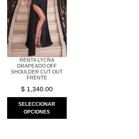
LAS
OPCIONES
SE
PUEDEN
ELEGIR
EN
LA
PÁGINA
RENTA LYCRA
DE
DRAPEADO OFF
PRODUCTO
SHOULDER CUT OUT
FRENTE
$
1,340.00
SELECCIONAR
OPCIONES