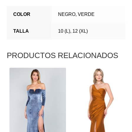
COLOR
NEGRO, VERDE
TALLA
10 (L), 12 (XL)
PRODUCTOS RELACIONADOS
ESTE
ESTE
PRODUCTO
PRODUCTO
TIENE
TIENE
MÚLTIPLES
MÚLTIPLES
VARIANTES.
VARIANTES.
LAS
LAS
OPCIONES
OPCIONES
SE
SE
PUEDEN
PUEDEN