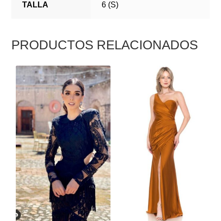
TALLA
6 (S)
PRODUCTOS RELACIONADOS
ESTE
ESTE
PRODUCTO
PRODUCTO
TIENE
TIENE
MÚLTIPLES
MÚLTIPLES
VARIANTES.
VARIANTES.
LAS
LAS
OPCIONES
OPCIONES
SE
SE
PUEDEN
PUEDEN
ELEGIR
ELEGIR
EN
EN
LA
LA
PÁGINA
PÁGINA