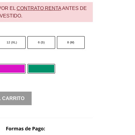
VOR EL
CONTRATO RENTA
ANTES DE
VESTIDO.
12 (XL)
6 (S)
8 (M)
L CARRITO