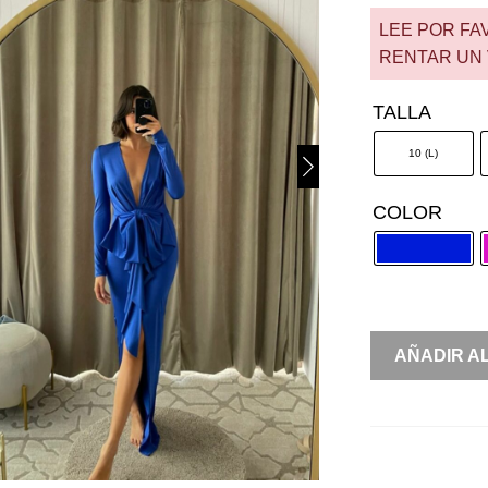
LEE POR FA
RENTAR UN 
TALLA
10 (L)
COLOR
RENTA
AÑADIR A
MANGA
LARGA
MOÑO
FRENTE