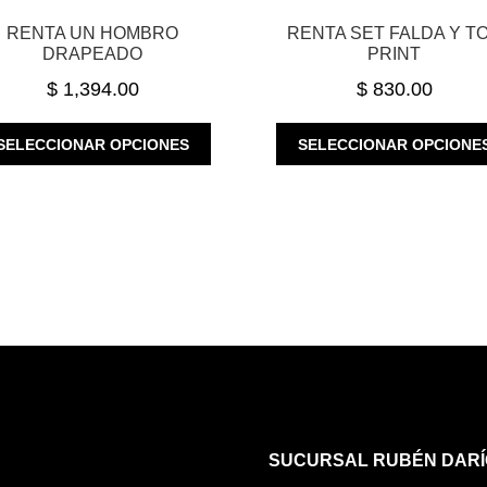
RENTA UN HOMBRO
RENTA SET FALDA Y T
DRAPEADO
PRINT
$
1,394.00
$
830.00
ESTE
SELECCIONAR OPCIONES
SELECCIONAR OPCIONE
PRODUCTO
TIENE
MÚLTIPLES
VARIANTES.
LAS
OPCIONES
SE
PUEDEN
ELEGIR
EN
LA
PÁGINA
DE
SUCURSAL RUBÉN DARÍ
PRODUCTO