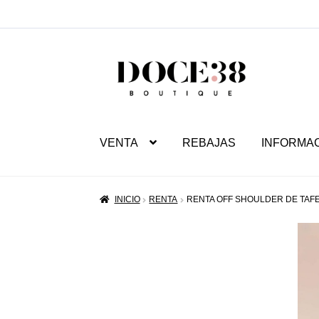
SALTAR
IR
A
AL
NAVEGACIÓN
CONTENIDO
VENTA
REBAJAS
INFORMA
INICIO
RENTA
RENTA OFF SHOULDER DE TAF