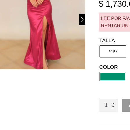
$
1,730.
LEE POR FA
RENTAR UN 
TALLA
10 (L)
COLOR
RENTA
OFF
SHOULDER
DE