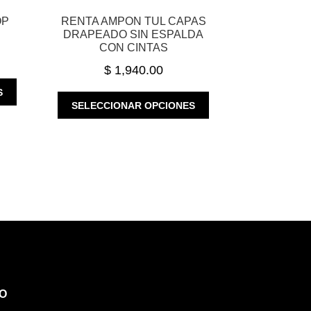
OP
RENTA AMPON TUL CAPAS
DRAPEADO SIN ESPALDA
CON CINTAS
$
1,940.00
ESTE
S
ESTE
PRODUCTO
SELECCIONAR OPCIONES
PRODUCTO
TIENE
TIENE
MÚLTIPLES
MÚLTIPLES
VARIANTES.
VARIANTES.
LAS
LAS
OPCIONES
OPCIONES
SE
SE
PUEDEN
PUEDEN
ELEGIR
ELEGIR
EN
EN
LA
LA
PÁGINA
PÁGINA
DE
O
DE
PRODUCTO