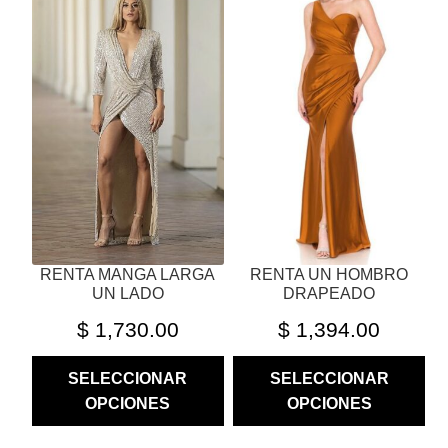
TIENE
TIENE
MÚLTIPLES
MÚLTIPLES
VARIANTES.
VARIANTES.
LAS
LAS
OPCIONES
OPCIONES
SE
SE
PUEDEN
PUEDEN
ELEGIR
ELEGIR
EN
EN
LA
LA
PÁGINA
PÁGINA
RENTA MANGA LARGA
RENTA UN HOMBRO
DE
DE
UN LADO
DRAPEADO
PRODUCTO
PRODUCTO
$
1,730.00
$
1,394.00
SELECCIONAR
SELECCIONAR
OPCIONES
OPCIONES