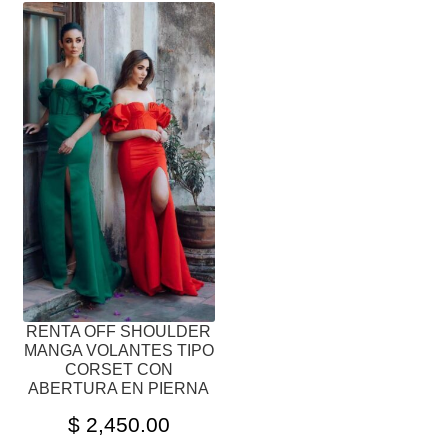
ESTE
PRODUCTO
TIENE
MÚLTIPLES
VARIANTES.
LAS
OPCIONES
SE
PUEDEN
ELEGIR
EN
LA
PÁGINA
RENTA OFF SHOULDER
DE
MANGA VOLANTES TIPO
PRODUCTO
CORSET CON
ABERTURA EN PIERNA
$
2,450.00