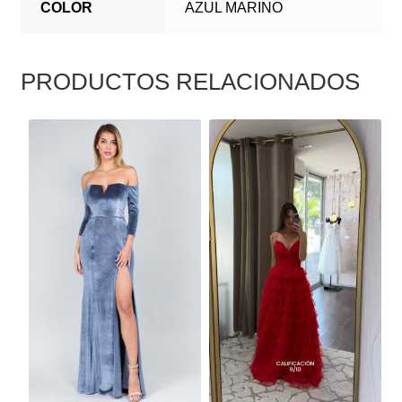
COLOR
AZUL MARINO
PRODUCTOS RELACIONADOS
ESTE
ESTE
PRODUCTO
PRODUCTO
TIENE
TIENE
MÚLTIPLES
MÚLTIPLES
VARIANTES.
VARIANTES.
LAS
LAS
OPCIONES
OPCIONES
SE
SE
PUEDEN
PUEDEN
ELEGIR
ELEGIR
EN
EN
LA
LA
PÁGINA
PÁGINA