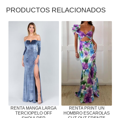
PRODUCTOS RELACIONADOS
ESTE
ESTE
PRODUCTO
PRODUCTO
TIENE
TIENE
MÚLTIPLES
MÚLTIPLES
VARIANTES.
VARIANTES.
LAS
LAS
OPCIONES
OPCIONES
SE
SE
PUEDEN
PUEDEN
ELEGIR
ELEGIR
EN
EN
LA
LA
PÁGINA
PÁGINA
RENTA MANGA LARGA
RENTA PRINT UN
DE
DE
TERCIOPELO OFF
HOMBRO ESCAROLAS
PRODUCTO
PRODUCTO