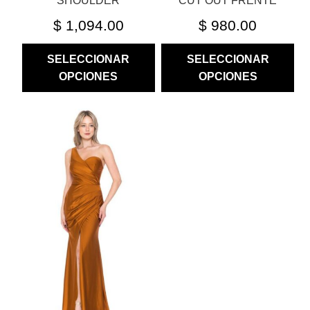
SHOULDER
CUT OUT FRENTE
$
1,094.00
$
980.00
SELECCIONAR
SELECCIONAR
OPCIONES
OPCIONES
ESTE
PRODUCTO
TIENE
MÚLTIPLES
VARIANTES.
LAS
OPCIONES
SE
PUEDEN
ELEGIR
EN
LA