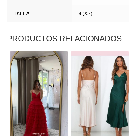
TALLA
4 (XS)
PRODUCTOS RELACIONADOS
ESTE
ESTE
PRODUCTO
PRODUCTO
TIENE
TIENE
MÚLTIPLES
MÚLTIPLES
VARIANTES.
VARIANTES.
LAS
LAS
OPCIONES
OPCIONES
SE
SE
PUEDEN
PUEDEN
ELEGIR
ELEGIR
EN
EN