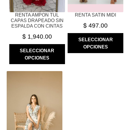
LA
LA
PÁGINA
PÁGINA
RENTA AMPON TUL
RENTA SATIN MIDI
DE
DE
CAPAS DRAPEADO SIN
PRODUCTO
PRODUCTO
$
497.00
ESPALDA CON CINTAS
$
1,940.00
SELECCIONAR
OPCIONES
SELECCIONAR
OPCIONES
ESTE
PRODUCTO
TIENE
MÚLTIPLES
VARIANTES.
LAS
OPCIONES
SE