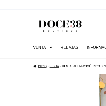
SALTAR
IR
A
AL
NAVEGACIÓN
CONTENIDO
VENTA
REBAJAS
INFORMA
INICIO
RENTA
RENTA TAFETA ASIMÉTRICO D