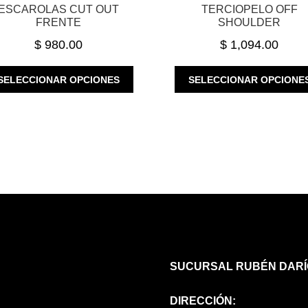
ESCAROLAS CUT OUT
TERCIOPELO OFF
FRENTE
SHOULDER
$
980.00
$
1,094.00
ESTE
SELECCIONAR OPCIONES
SELECCIONAR OPCIONE
PRODUCTO
TIENE
MÚLTIPLES
VARIANTES.
LAS
OPCIONES
SE
PUEDEN
ELEGIR
EN
LA
PÁGINA
SUCURSAL RUBÉN DARÍ
DE
PRODUCTO
DIRECCIÓN: