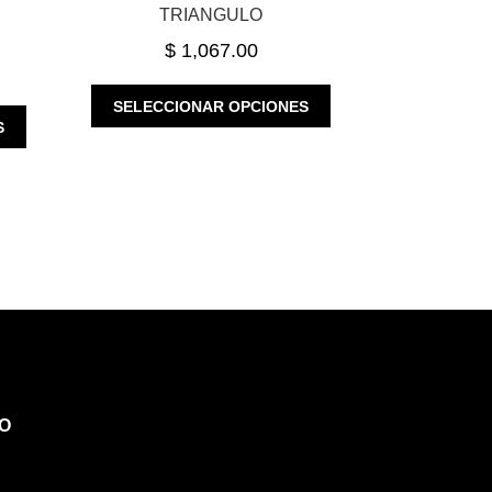
TRIANGULO
$
1,067.00
ESTE
SELECCIONAR OPCIONES
ESTE
PRODUCTO
S
PRODUCTO
TIENE
TIENE
MÚLTIPLES
MÚLTIPLES
VARIANTES.
VARIANTES.
LAS
LAS
OPCIONES
OPCIONES
SE
SE
PUEDEN
PUEDEN
ELEGIR
ELEGIR
EN
EN
LA
LA
PÁGINA
PÁGINA
DE
O
DE
PRODUCTO
PRODUCTO