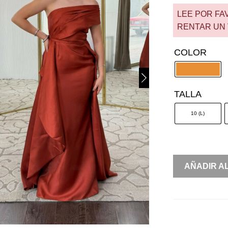
LEE POR FA
RENTAR UN 
COLOR
TALLA
10 (L)
RENTA
AÑADIR A
TAFETA
ASIMÉTRIC
DRAPEADO
PECHO