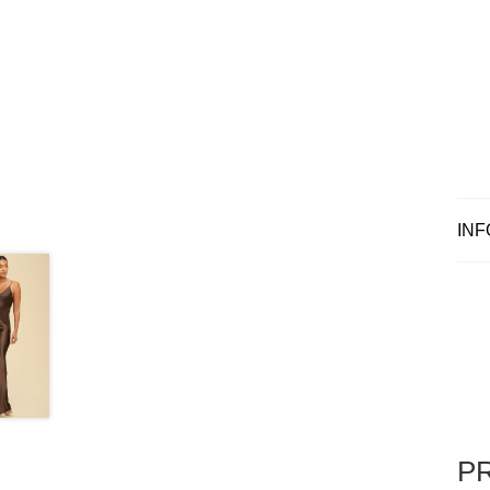
INF
P