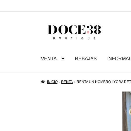
SALTAR
IR
A
AL
NAVEGACIÓN
CONTENIDO
VENTA
REBAJAS
INFORMA
INICIO
RENTA
RENTA UN HOMBRO LYCRA DET