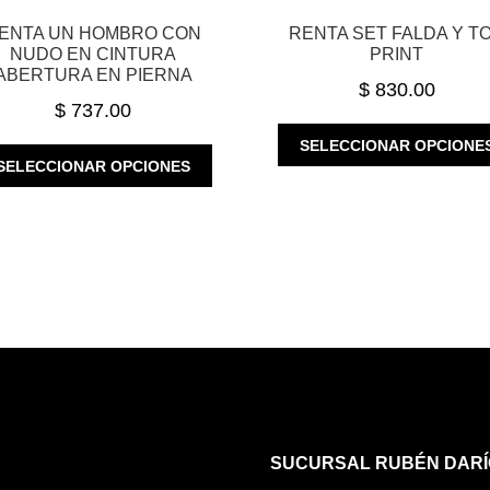
ENTA UN HOMBRO CON
RENTA SET FALDA Y T
NUDO EN CINTURA
PRINT
ABERTURA EN PIERNA
$
830.00
$
737.00
SELECCIONAR OPCIONE
ESTE
SELECCIONAR OPCIONES
PRODUCTO
TIENE
MÚLTIPLES
VARIANTES.
LAS
OPCIONES
SE
PUEDEN
ELEGIR
EN
LA
PÁGINA
SUCURSAL RUBÉN DARÍ
DE