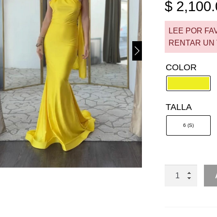
$
2,100.
LEE POR FA
RENTAR UN 
COLOR
TALLA
6 (S)
RENTA
UN
HOMBRO
LYCRA