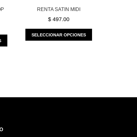
OP
RENTA SATIN MIDI
$
497.00
ESTE
SELECCIONAR OPCIONES
ESTE
PRODUCTO
S
PRODUCTO
TIENE
TIENE
MÚLTIPLES
MÚLTIPLES
VARIANTES.
VARIANTES.
LAS
LAS
OPCIONES
OPCIONES
SE
SE
PUEDEN
PUEDEN
ELEGIR
ELEGIR
EN
EN
LA
LA
PÁGINA
PÁGINA
DE
DE
PRODUCTO
O
PRODUCTO