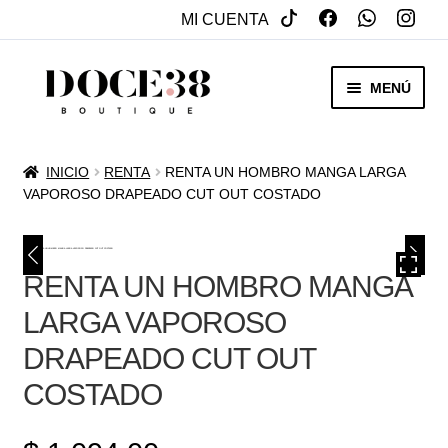
MI CUENTA
SALTAR
IR
MENÚ
A
AL
NAVEGACIÓN
CONTENIDO
RENTA
INICIO
RENTA
RENTA UN HOMBRO MANGA LARGA
EXPAN
VAPOROSO DRAPEADO CUT OUT COSTADO
VENTA
MENÚ
HIJO
REBAJAS
RENTA UN HOMBRO MANGA
VESTIDOS DE NOVIA
LARGA VAPOROSO
DRAPEADO CUT OUT
EXPAN
OTROS
MENÚ
COSTADO
HIJO
ACCESORIOS