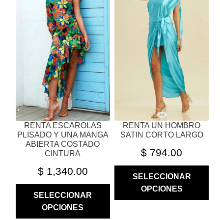
MÚLTIPLES
MÚLTIPLES
VARIANTES.
VARIANTES.
LAS
LAS
OPCIONES
OPCIONES
SE
SE
PUEDEN
PUEDEN
ELEGIR
ELEGIR
EN
EN
LA
LA
PÁGINA
PÁGINA
RENTA ESCAROLAS
RENTA UN HOMBRO
DE
DE
PLISADO Y UNA MANGA
SATIN CORTO LARGO
PRODUCTO
PRODUCTO
ABIERTA COSTADO
$
794.00
CINTURA
$
1,340.00
SELECCIONAR
OPCIONES
SELECCIONAR
OPCIONES