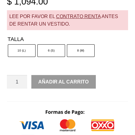
$
1,094.00
LEE POR FAVOR EL
CONTRATO RENTA
ANTES
DE RENTAR UN VESTIDO.
TALLA
10 (L)
6 (S)
8 (M)
RENTA
AÑADIR AL CARRITO
UN
HOMBRO
MANGA
LARGA
VAPOROSO
DRAPEADO