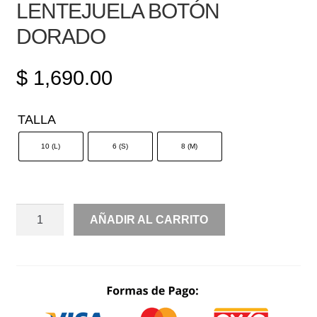
LENTEJUELA BOTÓN
DORADO
$
1,690.00
TALLA
10 (L)
6 (S)
8 (M)
SACO
AÑADIR AL CARRITO
MANGA
LARGA
LENTEJUELA
BOTÓN
DORADO