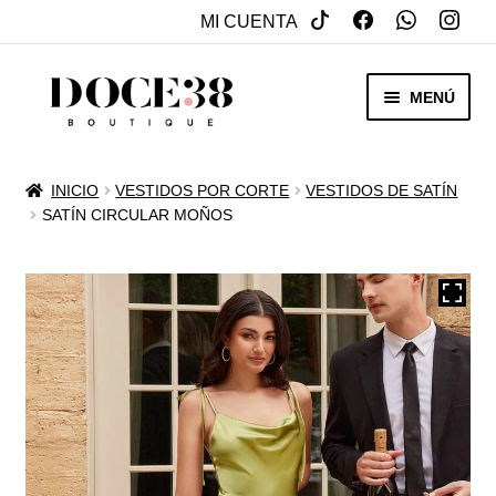
MI CUENTA
SALTAR
IR
MENÚ
A
AL
NAVEGACIÓN
CONTENIDO
RENTA
INICIO
VESTIDOS POR CORTE
VESTIDOS DE SATÍN
EXPAN
SATÍN CIRCULAR MOÑOS
VENTA
MENÚ
HIJO
REBAJAS
VESTIDOS DE NOVIA
EXPAN
OTROS
MENÚ
HIJO
ACCESORIOS