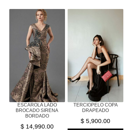
ESTE
ESTE
PRODUCTO
PRODUCTO
TIENE
TIENE
MÚLTIPLES
MÚLTIPLES
VARIANTES.
VARIANTES.
LAS
LAS
OPCIONES
OPCIONES
SE
SE
PUEDEN
PUEDEN
ELEGIR
ELEGIR
EN
EN
LA
LA
PÁGINA
PÁGINA
ESCAROLA LADO
TERCIOPELO COPA
DE
DE
BROCADO SIRENA
DRAPEADO
PRODUCTO
PRODUCTO
BORDADO
$
5,900.00
$
14,990.00