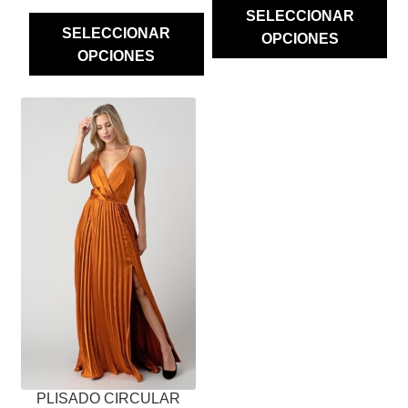
SELECCIONAR
SELECCIONAR
OPCIONES
OPCIONES
ESTE
PRODUCTO
TIENE
MÚLTIPLES
VARIANTES.
LAS
OPCIONES
SE
PUEDEN
ELEGIR
EN
LA
PÁGINA
PLISADO CIRCULAR
DE