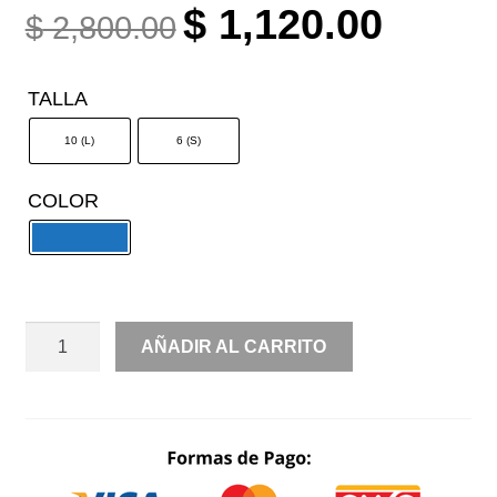
ORIGINAL
CURREN
$
1,120.00
$
2,800.00
PRICE
PRICE
WAS:
IS:
TALLA
$ 2,800.00.
$ 1,120.0
10 (L)
6 (S)
COLOR
SATIN
AÑADIR AL CARRITO
COLUMPIO
CANTIDAD