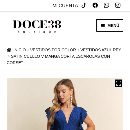
MI CUENTA
SALTAR
IR
MENÚ
A
AL
NAVEGACIÓN
CONTENIDO
RENTA
INICIO
VESTIDOS POR COLOR
VESTIDOS AZUL REY
EXPAN
SATIN CUELLO V MANGA CORTA ESCAROLAS CON
VENTA
CORSET
MENÚ
HIJO
REBAJAS
VESTIDOS DE NOVIA
EXPAN
OTROS
MENÚ
HIJO
ACCESORIOS