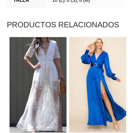
TALLA
10 (L), 6 (S), 8 (M)
PRODUCTOS RELACIONADOS
ESTE
ESTE
PRODUCTO
PRODUCTO
TIENE
TIENE
MÚLTIPLES
MÚLTIPLES
VARIANTES.
VARIANTES.
LAS
LAS
OPCIONES
OPCIONES
SE
SE
PUEDEN
PUEDEN
ELEGIR
ELEGIR
EN
EN
LA
LA
PÁGINA
PÁGINA