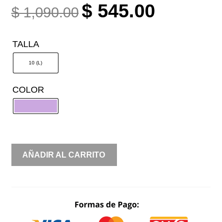
ORIGINAL
CURRENT
$
545.00
$
1,090.00
PRICE
PRICE
WAS:
IS:
TALLA
$ 1,090.00.
$ 545.00.
10 (L)
COLOR
SATIN
AÑADIR AL CARRITO
HALTER
CANTIDAD