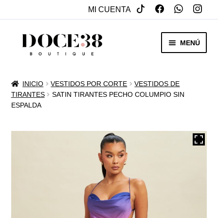
MI CUENTA
SALTAR
IR
MENÚ
A
AL
NAVEGACIÓN
CONTENIDO
RENTA
INICIO
VESTIDOS POR CORTE
VESTIDOS DE
EXPAN
TIRANTES
SATIN TIRANTES PECHO COLUMPIO SIN
VENTA
ESPALDA
MENÚ
HIJO
REBAJAS
VESTIDOS DE NOVIA
EXPAN
OTROS
MENÚ
HIJO
ACCESORIOS