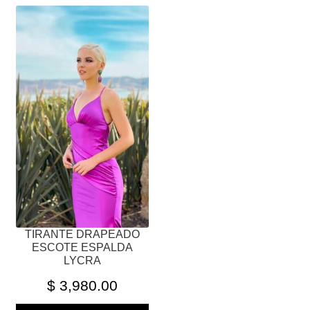
ESTE
PRODUCTO
TIENE
MÚLTIPLES
VARIANTES.
LAS
OPCIONES
SE
PUEDEN
ELEGIR
EN
LA
PÁGINA
TIRANTE DRAPEADO
DE
ESCOTE ESPALDA
PRODUCTO
LYCRA
$
3,980.00