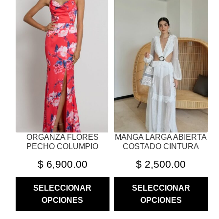
TIENE
TIENE
MÚLTIPLES
MÚLTIPLES
VARIANTES.
VARIANTES.
LAS
LAS
OPCIONES
OPCIONES
SE
SE
PUEDEN
PUEDEN
ELEGIR
ELEGIR
EN
EN
LA
LA
PÁGINA
PÁGINA
ORGANZA FLORES
MANGA LARGA ABIERTA
DE
DE
PECHO COLUMPIO
COSTADO CINTURA
PRODUCTO
PRODUCTO
$
6,900.00
$
2,500.00
SELECCIONAR
SELECCIONAR
OPCIONES
OPCIONES