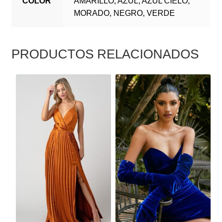
COLOR
AMARILLO, AZUL, AZUL CIELO,
MORADO, NEGRO, VERDE
PRODUCTOS RELACIONADOS
ESTE
ESTE
PRODUCTO
PRODUCTO
TIENE
TIENE
MÚLTIPLES
MÚLTIPLES
VARIANTES.
VARIANTES.
LAS
LAS
OPCIONES
OPCIONES
SE
SE
PUEDEN
PUEDEN
ELEGIR
ELEGIR
EN
EN
LA
LA