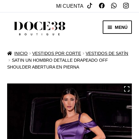
MI CUENTA
SALTAR
IR
MENÚ
A
AL
NAVEGACIÓN
CONTENIDO
RENTA
INICIO
VESTIDOS POR CORTE
VESTIDOS DE SATÍN
EXPAN
SATIN UN HOMBRO DETALLE DRAPEADO OFF
VENTA
SHOULDER ABERTURA EN PIERNA
MENÚ
HIJO
REBAJAS
VESTIDOS DE NOVIA
EXPAN
OTROS
MENÚ
HIJO
ACCESORIOS