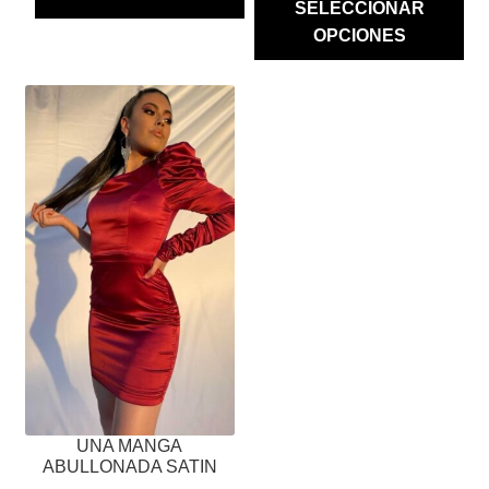
SELECCIONAR
OPCIONES
ESTE
PRODUCTO
TIENE
MÚLTIPLES
VARIANTES.
LAS
OPCIONES
SE
PUEDEN
ELEGIR
EN
LA
PÁGINA
UNA MANGA
DE
ABULLONADA SATIN
PRODUCTO