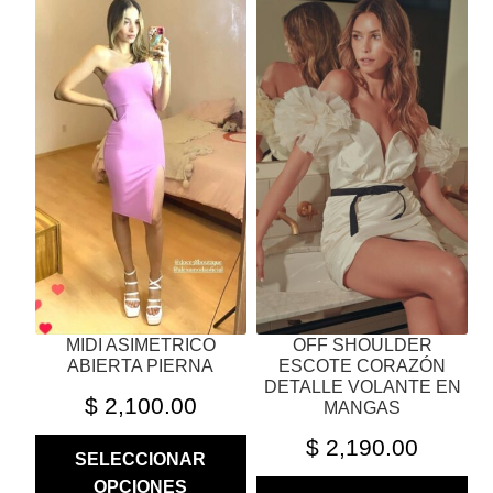
PRODUCTO
PRODUCTO
TIENE
TIENE
MÚLTIPLES
MÚLTIPLES
VARIANTES.
VARIANTES.
LAS
LAS
OPCIONES
OPCIONES
SE
SE
PUEDEN
PUEDEN
ELEGIR
ELEGIR
EN
EN
LA
LA
PÁGINA
PÁGINA
MIDI ASIMETRICO
OFF SHOULDER
DE
DE
ABIERTA PIERNA
ESCOTE CORAZÓN
PRODUCTO
PRODUCTO
DETALLE VOLANTE EN
$
2,100.00
MANGAS
$
2,190.00
SELECCIONAR
OPCIONES