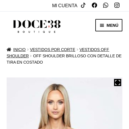
MI CUENTA
SALTAR
IR
MENÚ
A
AL
NAVEGACIÓN
CONTENIDO
RENTA
INICIO
VESTIDOS POR CORTE
VESTIDOS OFF
EXPAN
SHOULDER
OFF SHOULDER BRILLOSO CON DETALLE DE
VENTA
TIRA EN COSTADO
MENÚ
HIJO
REBAJAS
VESTIDOS DE NOVIA
EXPAN
OTROS
MENÚ
HIJO
ACCESORIOS