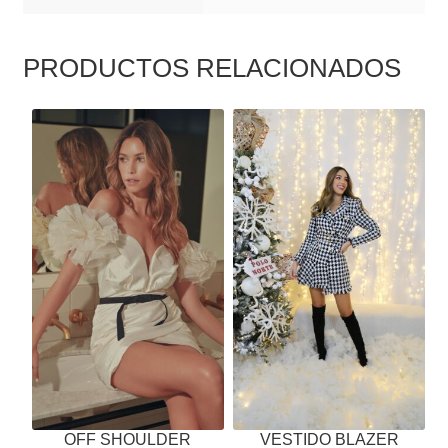
PRODUCTOS RELACIONADOS
ESTE
ESTE
PRODUCTO
PRODUCTO
TIENE
TIENE
MÚLTIPLES
MÚLTIPLES
VARIANTES.
VARIANTES.
LAS
LAS
OPCIONES
OPCIONES
SE
SE
PUEDEN
PUEDEN
ELEGIR
ELEGIR
EN
EN
LA
LA
PÁGINA
PÁGINA
OFF SHOULDER
VESTIDO BLAZER
DE
DE