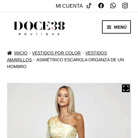
MI CUENTA
SALTAR
IR
MENÚ
A
AL
NAVEGACIÓN
CONTENIDO
RENTA
INICIO
VESTIDOS POR COLOR
VESTIDOS
EXPAN
AMARILLOS
ASIMÉTRICO ESCAROLA ORGANZA DE UN
VENTA
HOMBRO
MENÚ
HIJO
REBAJAS
VESTIDOS DE NOVIA
EXPAN
OTROS
MENÚ
HIJO
ACCESORIOS