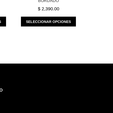
BORDADO
$
2,390.00
ESTE
ESTE
S
SELECCIONAR OPCIONES
PRODUCTO
PRODUCTO
TIENE
TIENE
MÚLTIPLES
MÚLTIPLES
VARIANTES.
VARIANTES.
LAS
LAS
OPCIONES
OPCIONES
SE
SE
PUEDEN
PUEDEN
ELEGIR
ELEGIR
EN
EN
LA
LA
PÁGINA
PÁGINA
O
DE
DE
PRODUCTO
PRODUCTO