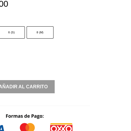
00
6 (S)
8 (M)
AÑADIR AL CARRITO