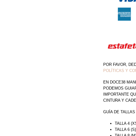
CON
TOP
OFF
SHOULDER
CANTIDAD
POR FAVOR, DE
POLÍTICAS Y CO
EN DOCE38 MAN
PODEMOS GUIAR 
IMPORTANTE QU
CINTURA Y CAD
GUÍA DE TALLAS
TALLA 4 (X
TALLA 6 (S
TALLA 8 (M