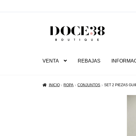
SALTAR
IR
A
AL
NAVEGACIÓN
CONTENIDO
VENTA
REBAJAS
INFORMA
INICIO
ROPA
CONJUNTOS
SET 2 PIEZAS GU