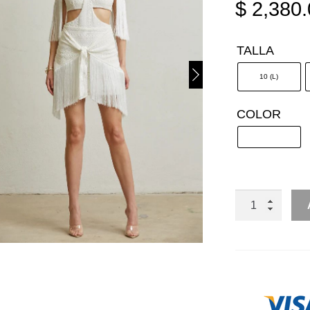
$
2,380.
TALLA
10 (L)
COLOR
SET
2
PIEZAS
GUIPUR
FALDA
BARBITAS