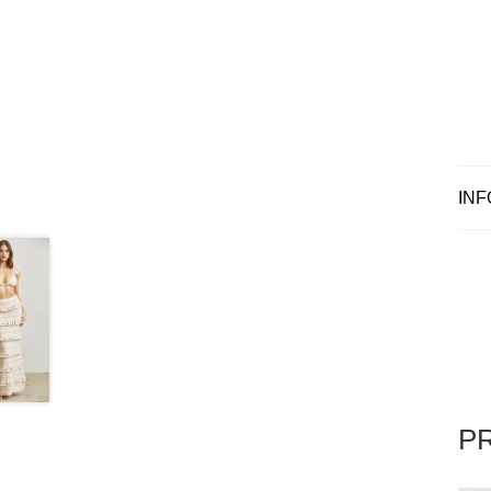
INF
P