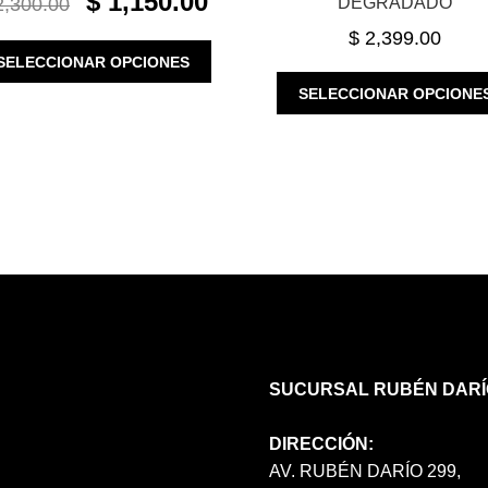
$
1,150.00
,300.00
DEGRADADO
PRICE
PRICE
$
2,399.00
WAS:
IS:
ESTE
SELECCIONAR OPCIONES
$ 2,300.00.
$ 1,150.00.
PRODUCTO
SELECCIONAR OPCIONE
TIENE
MÚLTIPLES
VARIANTES.
LAS
OPCIONES
SE
PUEDEN
ELEGIR
EN
LA
PÁGINA
DE
PRODUCTO
SUCURSAL RUBÉN DARÍ
DIRECCIÓN:
AV. RUBÉN DARÍO 299,