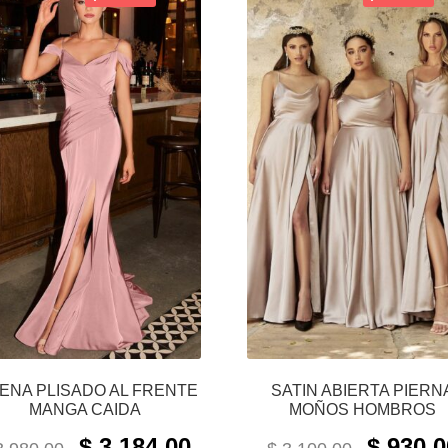
RENA PLISADO AL FRENTE
SATIN ABIERTA PIERN
MANGA CAIDA
MOÑOS HOMBROS
ORIGINAL
CURRENT
ORIGINAL
$
3,184.00
$
930.0