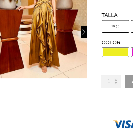
TALLA
10 (L)
COLOR
SIN
MANGA
CUT
OUT
ESCAROLA
ARO
CANTIDAD