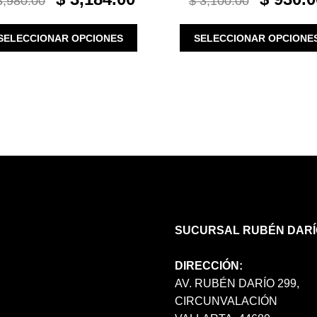
,980.00
$
3,100.00
PRICE
PRICE
PRICE
WAS:
IS:
WAS:
ESTE
SELECCIONAR OPCIONES
SELECCIONAR OPCIONE
$ 3,980.00.
$ 3,184.00.
$ 3,100.00.
PRODUCTO
TIENE
MÚLTIPLES
VARIANTES.
LAS
OPCIONES
SE
PUEDEN
ELEGIR
EN
LA
PÁGINA
SUCURSAL RUBÉN DARÍ
DE
PRODUCTO
DIRECCIÓN:
AV. RUBÉN DARÍO 299,
CIRCUNVALACIÓN