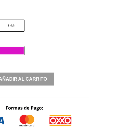
PRICE
PRICE
WAS:
IS:
$ 2,100.00.
$ 630.00.
8 (M)
AÑADIR AL CARRITO
S