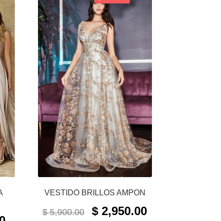
A
VESTIDO BRILLOS AMPON
ORIGINAL
CURRENT
$
2,950.00
$
5,900.00
CURRENT
PRICE
PRICE
0