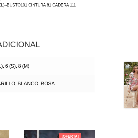
(XL)--BUSTO101 CINTURA 81 CADERA 111
ADICIONAL
), 6 (S), 8 (M)
RILLO, BLANCO, ROSA
¡OFERTA!