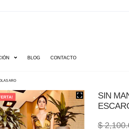
CIÓN
BLOG
CONTACTO
OLAS ARO
SIN MA
FERTA!
ESCAR
$
2,100.