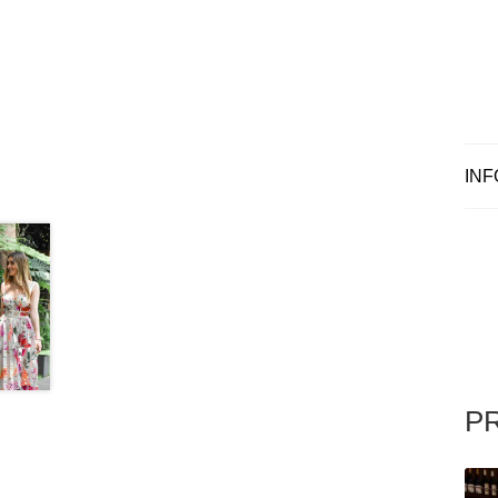
INF
P