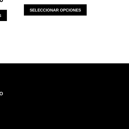
PRICE
WAS:
IS:
ESTE
IS:
SELECCIONAR OPCIONES
$ 5,900.00.
$ 2,950.00.
ESTE
PRODUCTO
S
$ 930.00.
PRODUCTO
TIENE
TIENE
MÚLTIPLES
MÚLTIPLES
VARIANTES.
VARIANTES.
LAS
LAS
OPCIONES
OPCIONES
SE
SE
PUEDEN
PUEDEN
ELEGIR
ELEGIR
EN
EN
LA
LA
PÁGINA
PÁGINA
DE
O
DE
PRODUCTO
PRODUCTO