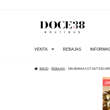
SALTAR
IR
A
AL
NAVEGACIÓN
CONTENIDO
VENTA
REBAJAS
INFORMA
INICIO
REBAJAS
SIN MANGA CUT OUT ESCAR
¡O