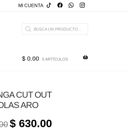
MI CUENTA
PRODUCTS
SEARCH
$
0.00
0 ARTÍCULOS
NGA CUT OUT
OLAS ARO
ORIGINAL
CURRENT
$
630.00
00