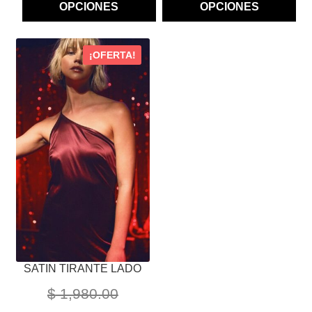
OPCIONES
OPCIONES
ESTE
¡OFERTA!
PRODUCTO
TIENE
MÚLTIPLES
VARIANTES.
LAS
OPCIONES
SE
PUEDEN
ELEGIR
EN
LA
PÁGINA
SATIN TIRANTE LADO
DE
PRODUCTO
$
1,980.00