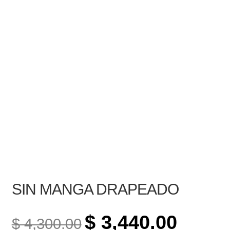
SIN MANGA DRAPEADO
ORIGINAL
CURREN
$
3,440.00
$
4,300.00