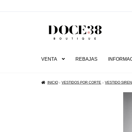
SALTAR
IR
A
AL
NAVEGACIÓN
CONTENIDO
VENTA
REBAJAS
INFORMA
INICIO
VESTIDOS POR CORTE
VESTIDO SIRE