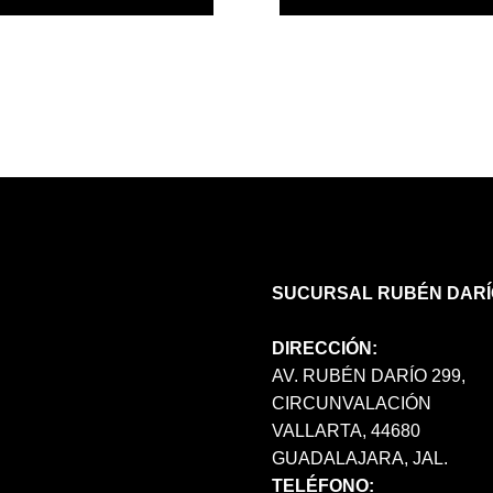
PRODUCTO
TIENE
MÚLTIPLES
VARIANTES.
LAS
OPCIONES
SE
PUEDEN
ELEGIR
EN
LA
PÁGINA
SUCURSAL RUBÉN DARÍ
DE
PRODUCTO
DIRECCIÓN:
AV. RUBÉN DARÍO 299,
CIRCUNVALACIÓN
VALLARTA, 44680
GUADALAJARA, JAL.
TELÉFONO: