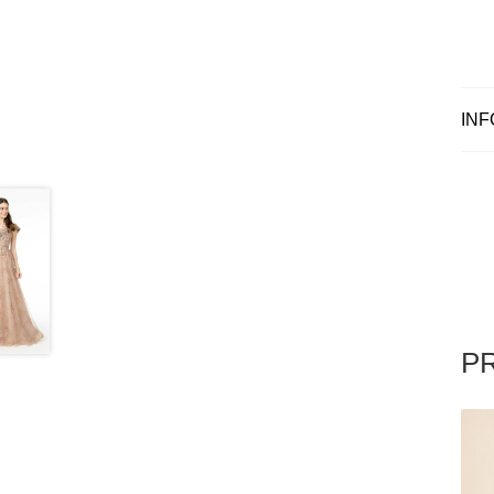
INF
P