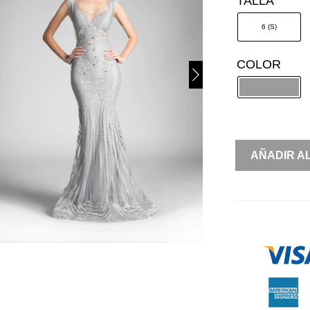
TALLA
6 (S)
COLOR
SIRENA
AÑADIR A
BRILLOS
SIN
MANGA
CANTIDAD