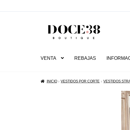
SALTAR
IR
A
AL
NAVEGACIÓN
CONTENIDO
VENTA
REBAJAS
INFORMA
INICIO
VESTIDOS POR CORTE
VESTIDOS STR