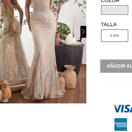
COLOR
TALLA
4 (XS)
SIRENA
AÑADIR A
BRILLOS
STRAPLESS
CANTIDAD