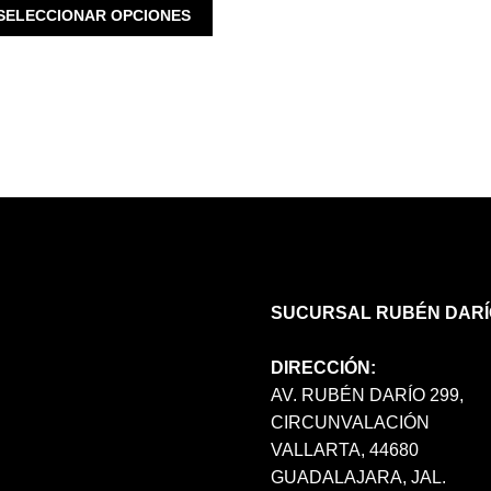
ESTE
SELECCIONAR OPCIONES
PRODUCTO
TIENE
MÚLTIPLES
VARIANTES.
LAS
OPCIONES
SE
PUEDEN
ELEGIR
EN
LA
PÁGINA
SUCURSAL RUBÉN DARÍ
DE
PRODUCTO
DIRECCIÓN:
AV. RUBÉN DARÍO 299,
CIRCUNVALACIÓN
VALLARTA, 44680
GUADALAJARA, JAL.