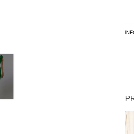
INF
P