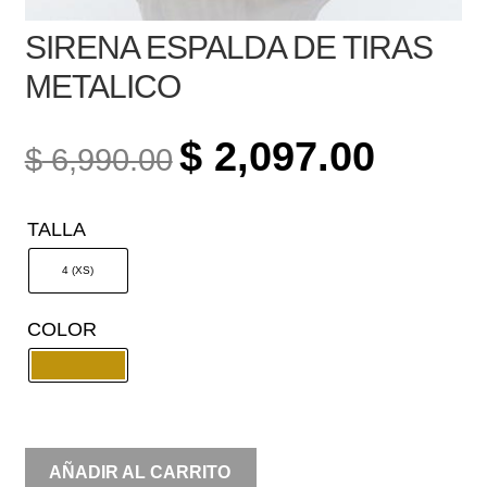
SIRENA ESPALDA DE TIRAS
METALICO
ORIGINAL
CURREN
$
2,097.00
$
6,990.00
PRICE
PRICE
WAS:
IS:
TALLA
$ 6,990.00.
$ 2,097.0
4 (XS)
COLOR
SIRENA
AÑADIR AL CARRITO