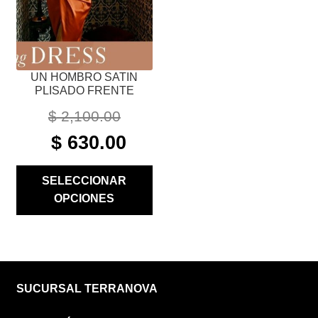
ELEGIR
EN
LA
PÁGINA
UN HOMBRO SATIN
DE
PLISADO FRENTE
PRODUCTO
$
2,100.00
ORIGINAL
CURRENT
$
630.00
PRICE
PRICE
WAS:
IS:
SELECCIONAR
$ 2,100.00.
$ 630.00.
OPCIONES
SUCURSAL TERRANOVA