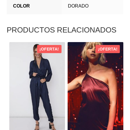
COLOR
DORADO
PRODUCTOS RELACIONADOS
ESTE
ESTE
¡OFERTA!
¡OFERTA!
PRODUCTO
PRODUCTO
TIENE
TIENE
MÚLTIPLES
MÚLTIPLES
VARIANTES.
VARIANTES.
LAS
LAS
OPCIONES
OPCIONES
SE
SE
PUEDEN
PUEDEN
ELEGIR
ELEGIR
EN
EN
LA
LA