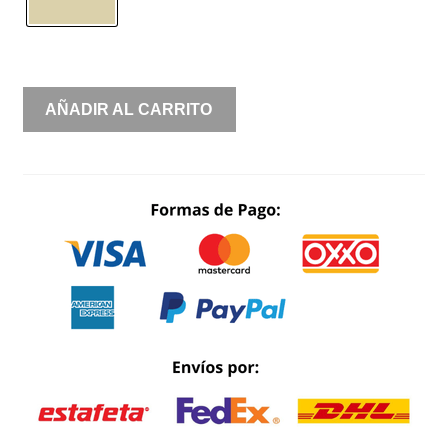
SIRENA
AÑADIR AL CARRITO
MANGA
ABULLONADA
BRILLOS
CANTIDAD