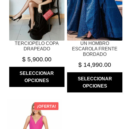
SE
SE
PUEDEN
PUEDEN
ELEGIR
ELEGIR
EN
EN
LA
LA
PÁGINA
PÁGINA
TERCIOPELO COPA
UN HOMBRO
DE
DE
DRAPEADO
ESCAROLA FRENTE
PRODUCTO
PRODUCTO
BORDADO
$
5,900.00
$
14,990.00
SELECCIONAR
SELECCIONAR
OPCIONES
OPCIONES
ESTE
¡OFERTA!
PRODUCTO
TIENE
MÚLTIPLES