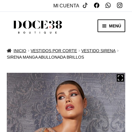
MI CUENTA
SALTAR
IR
MENÚ
A
AL
NAVEGACIÓN
CONTENIDO
RENTA
INICIO
VESTIDOS POR CORTE
VESTIDO SIRENA
EXPAN
SIRENA MANGA ABULLONADA BRILLOS
VENTA
MENÚ
HIJO
REBAJAS
VESTIDOS DE NOVIA
EXPAN
OTROS
MENÚ
HIJO
ACCESORIOS