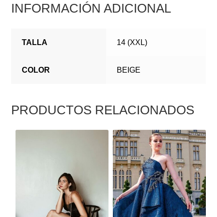
INFORMACIÓN ADICIONAL
TALLA
14 (XXL)
COLOR
BEIGE
PRODUCTOS RELACIONADOS
ESTE
ESTE
PRODUCTO
PRODUCTO
TIENE
TIENE
MÚLTIPLES
MÚLTIPLES
VARIANTES.
VARIANTES.
LAS
LAS
OPCIONES
OPCIONES