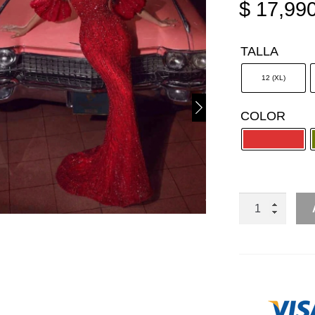
$
17,990
TALLA
12 (XL)
COLOR
SIRENA
STRAPPLE
COPA
PICO
MANGA
ABULLONAD