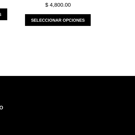
$
4,800.00
ESTE
S
ESTE
PRODUCTO
SELECCIONAR OPCIONES
PRODUCTO
TIENE
TIENE
MÚLTIPLES
MÚLTIPLES
VARIANTES.
VARIANTES.
LAS
LAS
OPCIONES
OPCIONES
SE
SE
PUEDEN
PUEDEN
ELEGIR
ELEGIR
EN
EN
LA
LA
PÁGINA
PÁGINA
DE
DE
PRODUCTO
O
PRODUCTO