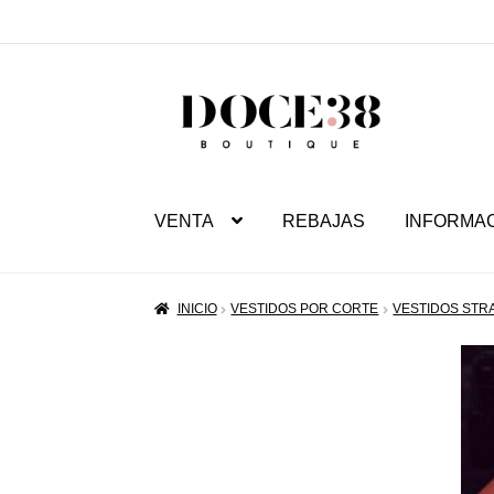
SALTAR
IR
A
AL
NAVEGACIÓN
CONTENIDO
VENTA
REBAJAS
INFORMA
INICIO
VESTIDOS POR CORTE
VESTIDOS STR