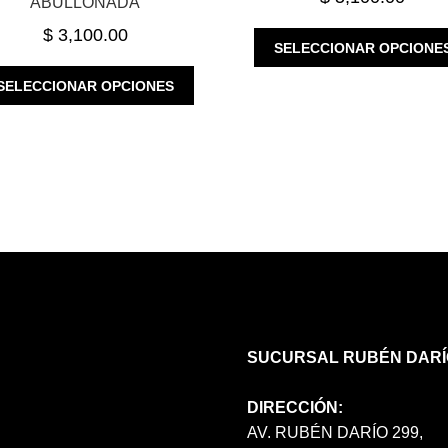
ABULLONADA
$
3,100.00
SELECCIONAR OPCIONE
ESTE
SELECCIONAR OPCIONES
PRODUCTO
TIENE
MÚLTIPLES
VARIANTES.
LAS
OPCIONES
SE
PUEDEN
ELEGIR
EN
LA
PÁGINA
SUCURSAL RUBÉN DARÍ
DE
PRODUCTO
DIRECCIÓN:
AV. RUBÉN DARÍO 299,