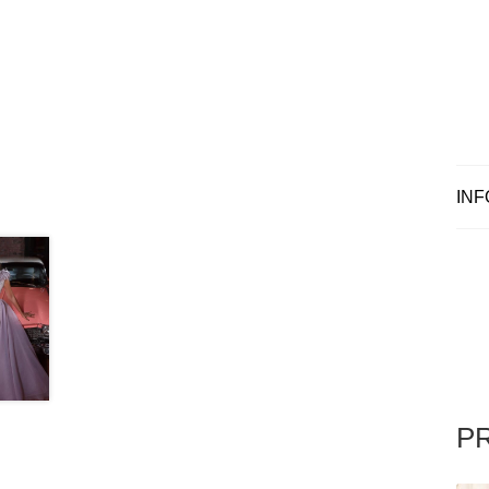
INF
P