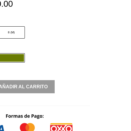
.00
8 (M)
AÑADIR AL CARRITO
A