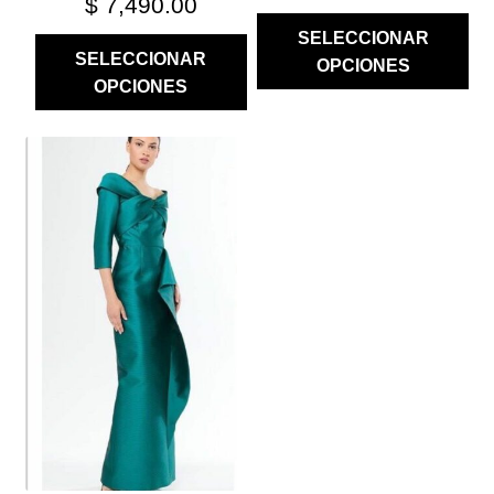
$
7,490.00
SELECCIONAR
SELECCIONAR
OPCIONES
OPCIONES
ESTE
PRODUCTO
TIENE
MÚLTIPLES
VARIANTES.
LAS
OPCIONES
SE
PUEDEN
ELEGIR
EN
LA
PÁGINA