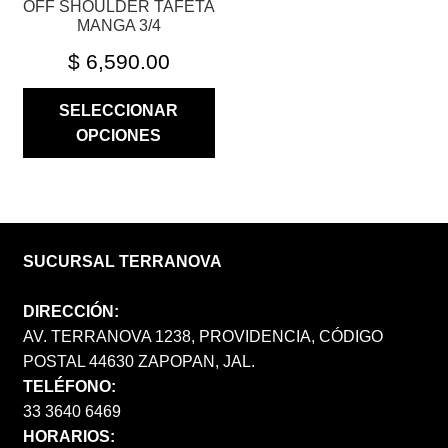
OFF SHOULDER TAFETA
DE
MANGA 3/4
PRODUCTO
$
6,590.00
SELECCIONAR
OPCIONES
SUCURSAL TERRANOVA
DIRECCIÓN:
AV. TERRANOVA 1238, PROVIDENCIA, CÓDIGO
POSTAL 44630 ZAPOPAN, JAL.
TELÉFONO:
33 3640 6469
HORARIOS: