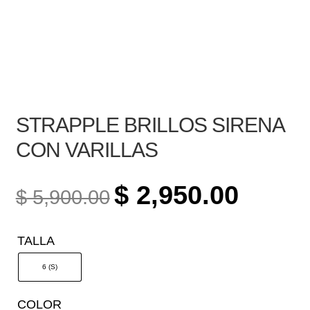
STRAPPLE BRILLOS SIRENA
CON VARILLAS
ORIGINAL
CURREN
$
2,950.00
$
5,900.00
PRICE
PRICE
WAS:
IS:
TALLA
$ 5,900.00.
$ 2,950.0
6 (S)
COLOR