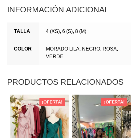
INFORMACIÓN ADICIONAL
TALLA
4 (XS), 6 (S), 8 (M)
COLOR
MORADO LILA, NEGRO, ROSA,
VERDE
PRODUCTOS RELACIONADOS
ESTE
ESTE
¡OFERTA!
¡OFERTA!
PRODUCTO
PRODUCTO
TIENE
TIENE
MÚLTIPLES
MÚLTIPLES
VARIANTES.
VARIANTES.
LAS
LAS