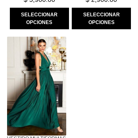
SELECCIONAR
SELECCIONAR
OPCIONES
OPCIONES
ESTE
PRODUCTO
TIENE
MÚLTIPLES
VARIANTES.
LAS
OPCIONES
SE
PUEDEN
ELEGIR
EN
LA
PÁGINA