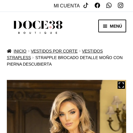
MI CUENTA
SALTAR
IR
MENÚ
A
AL
NAVEGACIÓN
CONTENIDO
RENTA
INICIO
VESTIDOS POR CORTE
VESTIDOS
EXPAN
STRAPLESS
STRAPPLE BROCADO DETALLE MOÑO CON
VENTA
PIERNA DESCUBIERTA
MENÚ
HIJO
REBAJAS
VESTIDOS DE NOVIA
EXPAN
OTROS
MENÚ
HIJO
ACCESORIOS