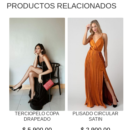
PRODUCTOS RELACIONADOS
ESTE
ESTE
PRODUCTO
PRODUCTO
TIENE
TIENE
MÚLTIPLES
MÚLTIPLES
VARIANTES.
VARIANTES.
LAS
LAS
OPCIONES
OPCIONES
SE
SE
PUEDEN
PUEDEN
ELEGIR
ELEGIR
EN
EN
LA
LA
PÁGINA
PÁGINA
TERCIOPELO COPA
PLISADO CIRCULAR
DE
DE
DRAPEADO
SATIN
PRODUCTO
PRODUCTO
$
5,900.00
$
2,900.00