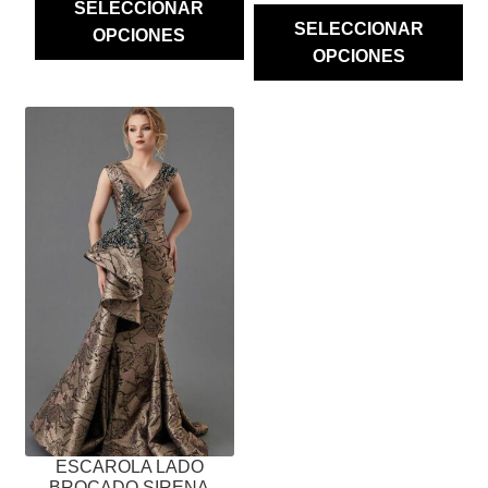
SELECCIONAR
SELECCIONAR
OPCIONES
OPCIONES
ESTE
PRODUCTO
TIENE
MÚLTIPLES
VARIANTES.
LAS
OPCIONES
SE
PUEDEN
ELEGIR
EN
LA
PÁGINA
ESCAROLA LADO
DE
BROCADO SIRENA