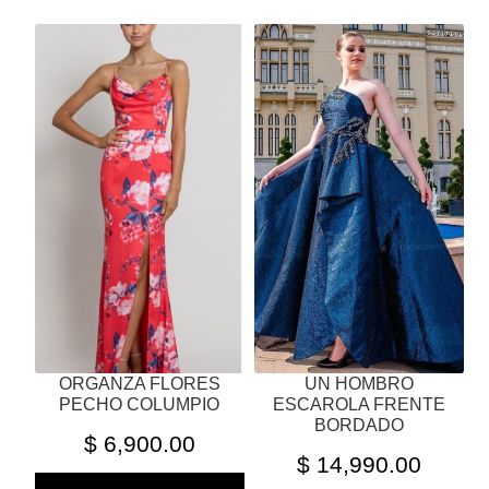
ESTE
ESTE
PRODUCTO
PRODUCTO
TIENE
TIENE
MÚLTIPLES
MÚLTIPLES
VARIANTES.
VARIANTES.
LAS
LAS
OPCIONES
OPCIONES
SE
SE
PUEDEN
PUEDEN
ELEGIR
ELEGIR
EN
EN
LA
LA
PÁGINA
PÁGINA
ORGANZA FLORES
UN HOMBRO
DE
DE
PECHO COLUMPIO
ESCAROLA FRENTE
PRODUCTO
PRODUCTO
BORDADO
$
6,900.00
$
14,990.00