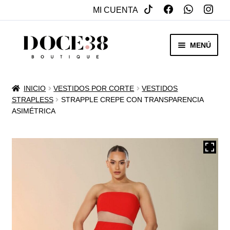
MI CUENTA
SALTAR
IR
MENÚ
A
AL
NAVEGACIÓN
CONTENIDO
RENTA
INICIO
VESTIDOS POR CORTE
VESTIDOS
EXPAN
STRAPLESS
STRAPPLE CREPE CON TRANSPARENCIA
VENTA
ASIMÉTRICA
MENÚ
HIJO
REBAJAS
VESTIDOS DE NOVIA
EXPAN
OTROS
MENÚ
HIJO
ACCESORIOS