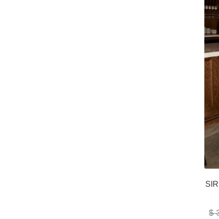
SI
$
3