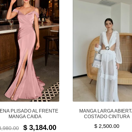
RENA PLISADO AL FRENTE
MANGA LARGA ABIERT
MANGA CAIDA
COSTADO CINTURA
ORIGINAL
CURRENT
$
2,500.00
$
3,184.00
,980.00
PRICE
PRICE