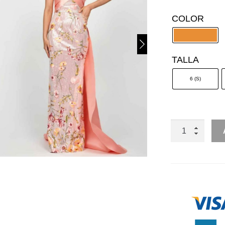
COLOR
TALLA
6 (S)
STRAPPLE
ESCAROLA
ESPALDA
CANTIDAD