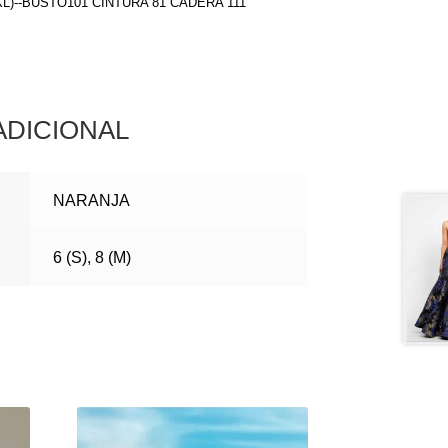
(XL)--BUSTO101 CINTURA 81 CADERA 111
ADICIONAL
NARANJA
6 (S), 8 (M)