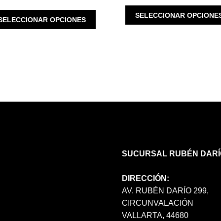
WAS:
IS:
ESTE
SELECCIONAR OPCIONE
SELECCIONAR OPCIONES
$ 3,980.00.
$ 3,184.00.
PRODUCTO
TIENE
MÚLTIPLES
VARIANTES.
LAS
OPCIONES
SE
PUEDEN
ELEGIR
EN
LA
PÁGINA
SUCURSAL RUBÉN DARÍ
DE
PRODUCTO
DIRECCIÓN:
AV. RUBÉN DARÍO 299,
CIRCUNVALACIÓN
VALLARTA, 44680