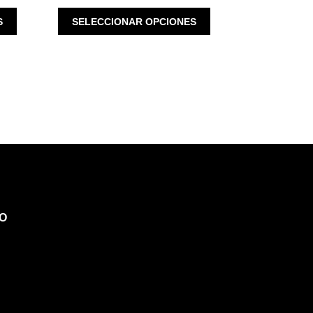
ESTE
ESTE
S
SELECCIONAR OPCIONES
PRODUCTO
PRODUCTO
TIENE
TIENE
MÚLTIPLES
MÚLTIPLES
VARIANTES.
VARIANTES.
LAS
LAS
OPCIONES
OPCIONES
SE
SE
PUEDEN
PUEDEN
ELEGIR
ELEGIR
EN
EN
LA
LA
PÁGINA
PÁGINA
DE
DE
O
PRODUCTO
PRODUCTO