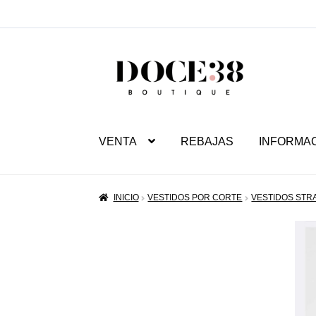
SALTAR
IR
A
AL
NAVEGACIÓN
CONTENIDO
VENTA
REBAJAS
INFORMA
INICIO
VESTIDOS POR CORTE
VESTIDOS STR