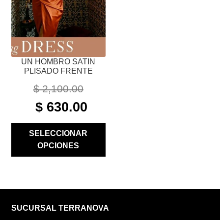
PUEDEN
ELEGIR
EN
LA
PÁGINA
UN HOMBRO SATIN
DE
PLISADO FRENTE
PRODUCTO
$
2,100.00
ORIGINAL
CURRENT
$
630.00
PRICE
PRICE
WAS:
IS:
SELECCIONAR
$ 2,100.00.
$ 630.00.
OPCIONES
SUCURSAL TERRANOVA