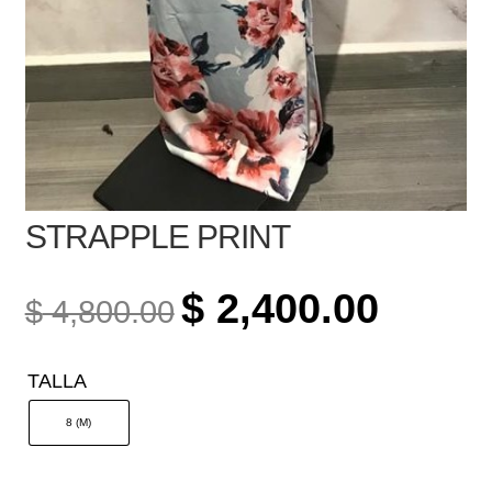
STRAPPLE PRINT
ORIGINAL
CURREN
$
2,400.00
$
4,800.00
PRICE
PRICE
WAS:
IS:
TALLA
$ 4,800.00.
$ 2,400.0
8 (M)