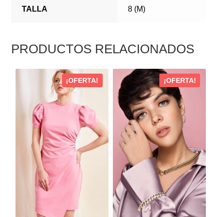
TALLA
8 (M)
PRODUCTOS RELACIONADOS
ESTE
ESTE
¡OFERTA!
¡OFERTA!
PRODUCTO
PRODUCTO
TIENE
TIENE
MÚLTIPLES
MÚLTIPLES
VARIANTES.
VARIANTES.
LAS
LAS
OPCIONES
OPCIONES
SE
SE
PUEDEN
PUEDEN
ELEGIR
ELEGIR
EN
EN
LA
LA