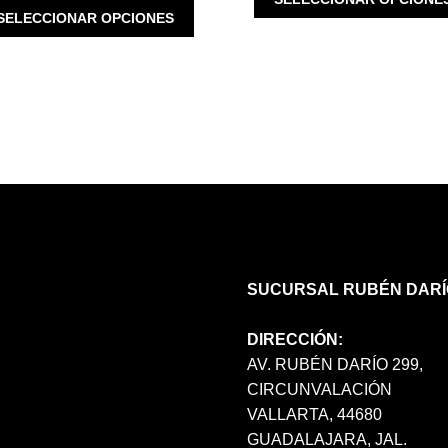
$ 1,890.00.
ESTE
SELECCIONAR OPCIONES
$ 2,100.00.
$ 630.00.
PRODUCTO
TIENE
MÚLTIPLES
VARIANTES.
LAS
OPCIONES
SE
PUEDEN
ELEGIR
EN
LA
PÁGINA
SUCURSAL RUBÉN DARÍ
DE
PRODUCTO
DIRECCIÓN:
AV. RUBÉN DARÍO 299,
CIRCUNVALACIÓN
VALLARTA, 44680
GUADALAJARA, JAL.