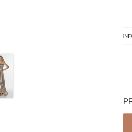
INF
P