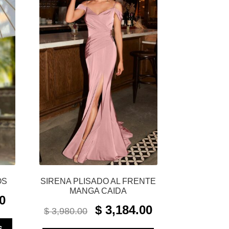
OS
SIRENA PLISADO AL FRENTE
MANGA CAIDA
CURRENT
0
ORIGINAL
CURRENT
PRICE
$
3,184.00
$
3,980.00
PRICE
PRICE
IS:
ESTE
WAS:
IS:
S