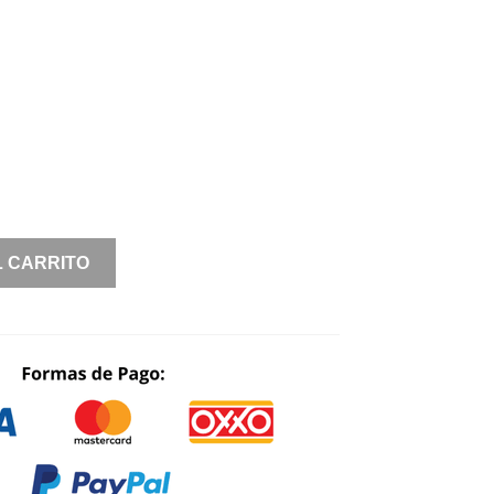
WAS:
IS:
$ 5,980.00.
$ 2,990.00.
L CARRITO