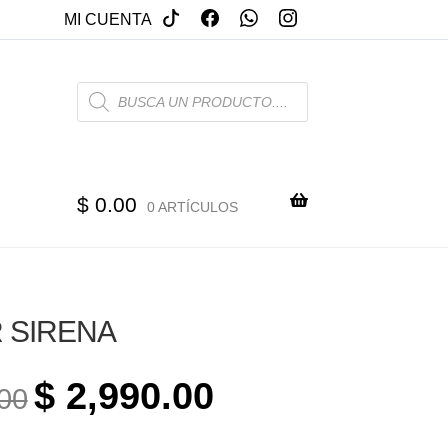
MI CUENTA
PRODUCTS
SEARCH
$
0.00
0 ARTÍCULOS
 SIRENA
ORIGINAL
CURRENT
$
2,990.00
00
PRICE
PRICE