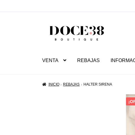
SALTAR
IR
A
AL
NAVEGACIÓN
CONTENIDO
VENTA
REBAJAS
INFORMA
INICIO
REBAJAS
HALTER SIRENA
¡O