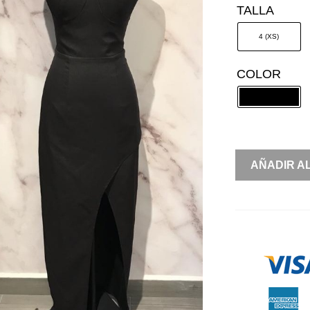
TALLA
4 (XS)
COLOR
HALTER
AÑADIR A
SIRENA
CANTIDAD