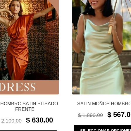
 HOMBRO SATIN PLISADO
SATIN MOÑOS HOMBR
FRENTE
ORIGINAL
$
567.0
$
1,890.00
ORIGINAL
CURRENT
PRICE
$
630.00
2,100.00
PRICE
PRICE
WAS:
WAS:
IS:
SELECCIONAR OPCIONE