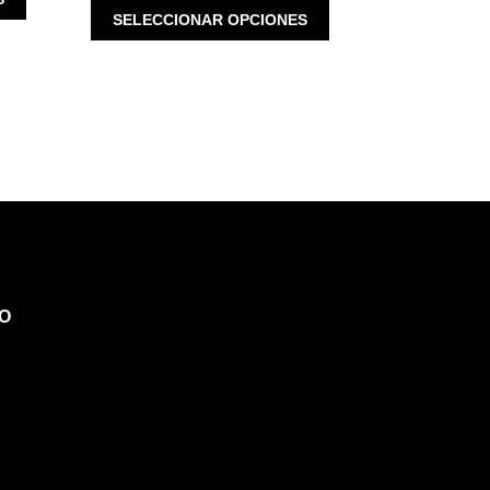
$ 567.00.
ESTE
PRODUCTO
SELECCIONAR OPCIONES
$ 3,980.00.
$ 3,184.00.
PRODUCTO
TIENE
TIENE
MÚLTIPLES
MÚLTIPLES
VARIANTES.
VARIANTES.
LAS
LAS
OPCIONES
OPCIONES
SE
SE
PUEDEN
PUEDEN
ELEGIR
ELEGIR
EN
EN
LA
LA
PÁGINA
PÁGINA
DE
O
DE
PRODUCTO
PRODUCTO