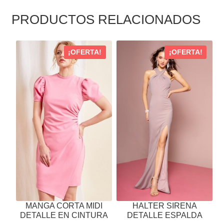
PRODUCTOS RELACIONADOS
ESTE
ESTE
¡OFERTA!
¡OFERTA!
PRODUCTO
PRODUCTO
TIENE
TIENE
MÚLTIPLES
MÚLTIPLES
VARIANTES.
VARIANTES.
LAS
LAS
OPCIONES
OPCIONES
SE
SE
PUEDEN
PUEDEN
ELEGIR
ELEGIR
EN
EN
LA
LA
PÁGINA
PÁGINA
MANGA CORTA MIDI
HALTER SIRENA
DE
DE
DETALLE EN CINTURA
DETALLE ESPALDA
PRODUCTO
PRODUCTO