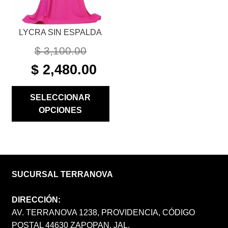
LA
PÁGINA
LYCRA SIN ESPALDA
DE
PRODUCTO
$
3,100.00
ORIGINAL
CURRENT
$
2,480.00
PRICE
PRICE
WAS:
IS:
SELECCIONAR
$ 3,100.00.
$ 2,480.00.
OPCIONES
SUCURSAL TERRANOVA
DIRECCIÓN:
AV. TERRANOVA 1238, PROVIDENCIA, CÓDIGO
POSTAL 44630 ZAPOPAN, JAL.