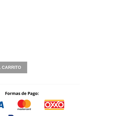
L CARRITO
NES