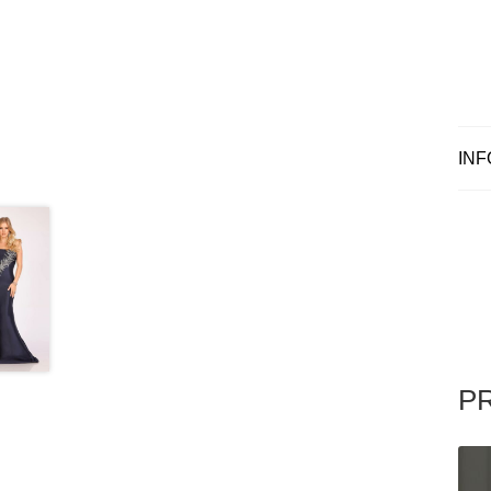
INF
P