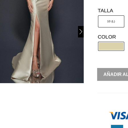
TALLA
10 (L)
COLOR
TAFETA
AÑADIR A
OFF
SHOULDER
APLICACIO
3D
CANTIDAD