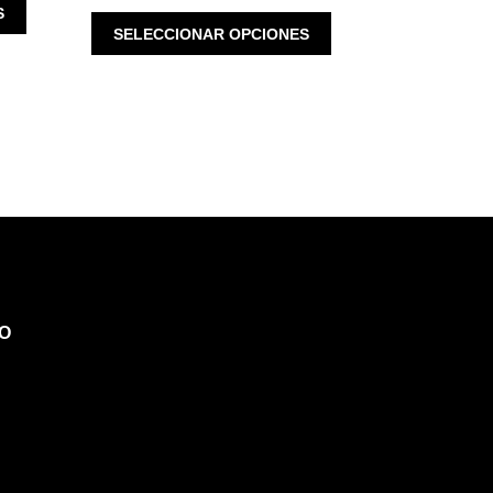
ESTE
S
ESTE
PRODUCTO
SELECCIONAR OPCIONES
PRODUCTO
TIENE
TIENE
MÚLTIPLES
MÚLTIPLES
VARIANTES.
VARIANTES.
LAS
LAS
OPCIONES
OPCIONES
SE
SE
PUEDEN
PUEDEN
ELEGIR
ELEGIR
EN
EN
LA
LA
PÁGINA
PÁGINA
DE
O
DE
PRODUCTO
PRODUCTO