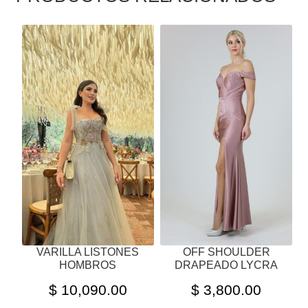
ESTE
ESTE
PRODUCTO
PRODUCTO
TIENE
TIENE
MÚLTIPLES
MÚLTIPLES
VARIANTES.
VARIANTES.
LAS
LAS
OPCIONES
OPCIONES
SE
SE
PUEDEN
PUEDEN
ELEGIR
ELEGIR
EN
EN
LA
LA
PÁGINA
PÁGINA
VARILLA LISTONES
OFF SHOULDER
DE
DE
HOMBROS
DRAPEADO LYCRA
PRODUCTO
PRODUCTO
$
10,090.00
$
3,800.00