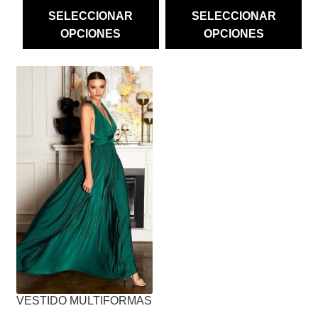
SELECCIONAR
SELECCIONAR
OPCIONES
OPCIONES
ESTE
PRODUCTO
TIENE
MÚLTIPLES
VARIANTES.
LAS
OPCIONES
SE
PUEDEN
ELEGIR
EN
LA
PÁGINA
VESTIDO MULTIFORMAS
DE