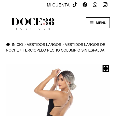
MI CUENTA
SALTAR
IR
MENÚ
A
AL
NAVEGACIÓN
CONTENIDO
RENTA
INICIO
VESTIDOS LARGOS
VESTIDOS LARGOS DE
EXPAN
NOCHE
TERCIOPELO PECHO COLUMPIO SIN ESPALDA
VENTA
MENÚ
HIJO
REBAJAS
VESTIDOS DE NOVIA
EXPAN
OTROS
MENÚ
HIJO
ACCESORIOS