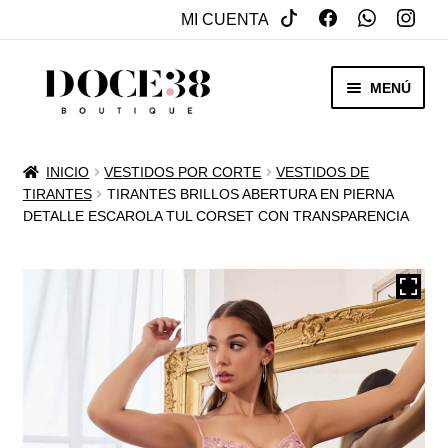
MI CUENTA
SALTAR
IR
MENÚ
A
AL
NAVEGACIÓN
CONTENIDO
RENTA
INICIO
VESTIDOS POR CORTE
VESTIDOS DE
EXPAN
TIRANTES
TIRANTES BRILLOS ABERTURA EN PIERNA
VENTA
DETALLE ESCAROLA TUL CORSET CON TRANSPARENCIA
MENÚ
HIJO
REBAJAS
VESTIDOS DE NOVIA
EXPAN
OTROS
MENÚ
HIJO
ACCESORIOS