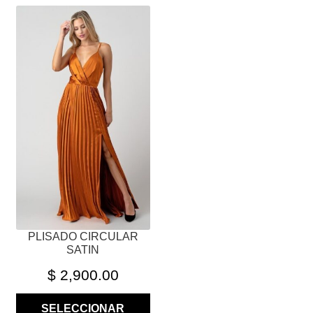
ESTE
PRODUCTO
TIENE
MÚLTIPLES
VARIANTES.
LAS
OPCIONES
SE
PUEDEN
ELEGIR
EN
LA
PÁGINA
PLISADO CIRCULAR
DE
SATIN
PRODUCTO
$
2,900.00
SELECCIONAR