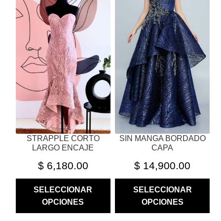
TIENE
TIENE
MÚLTIPLES
MÚLTIPLES
VARIANTES.
VARIANTES.
LAS
LAS
OPCIONES
OPCIONES
SE
SE
PUEDEN
PUEDEN
ELEGIR
ELEGIR
EN
EN
LA
LA
PÁGINA
PÁGINA
STRAPPLE CORTO
SIN MANGA BORDADO
DE
DE
LARGO ENCAJE
CAPA
PRODUCTO
PRODUCTO
$
6,180.00
$
14,900.00
SELECCIONAR
SELECCIONAR
OPCIONES
OPCIONES