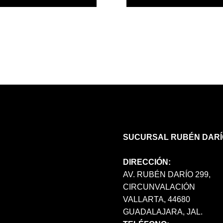
PRODUCTO
TIENE
MÚLTIPLES
VARIANTES.
LAS
OPCIONES
SE
PUEDEN
ELEGIR
EN
LA
PÁGINA
DE
SUCURSAL RUBÉN DARÍ
PRODUCTO
DIRECCIÓN:
AV. RUBÉN DARÍO 299,
CIRCUNVALACIÓN
VALLARTA, 44680
GUADALAJARA, JAL.