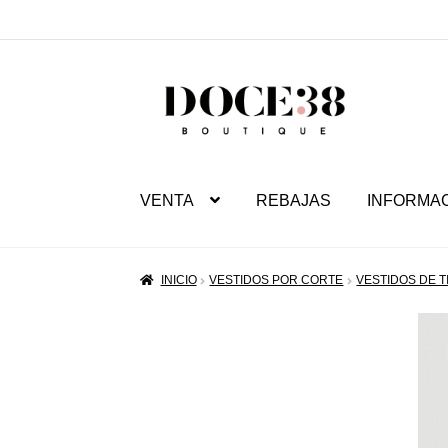
SALTAR
IR
A
AL
NAVEGACIÓN
CONTENIDO
VENTA
REBAJAS
INFORMA
INICIO
VESTIDOS POR CORTE
VESTIDOS DE 