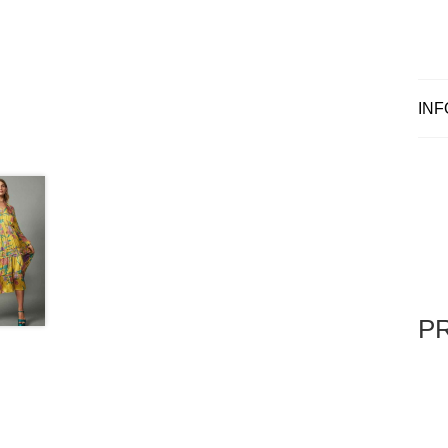
INF
P