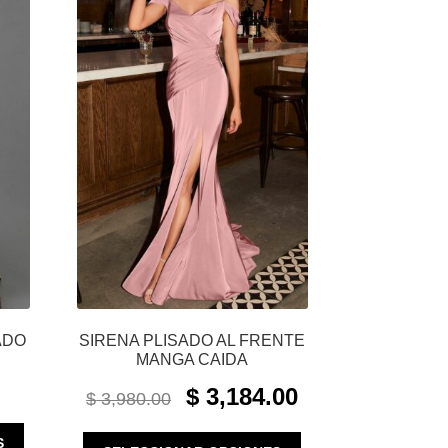
ADO
SIRENA PLISADO AL FRENTE
MANGA CAIDA
ORIGINAL
CURRENT
$
3,184.00
$
3,980.00
PRICE
PRICE
WAS:
IS:
ESTE
ESTE
S