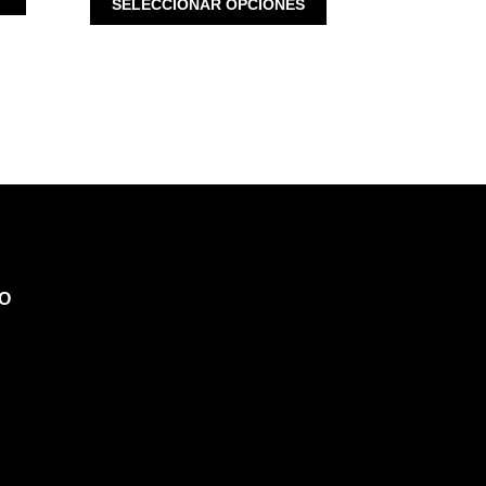
SELECCIONAR OPCIONES
$ 3,980.00.
$ 3,184.00.
PRODUCTO
PRODUCTO
TIENE
TIENE
MÚLTIPLES
MÚLTIPLES
VARIANTES.
VARIANTES.
LAS
LAS
OPCIONES
OPCIONES
SE
SE
PUEDEN
PUEDEN
ELEGIR
ELEGIR
EN
EN
LA
LA
PÁGINA
PÁGINA
DE
O
DE
PRODUCTO
PRODUCTO