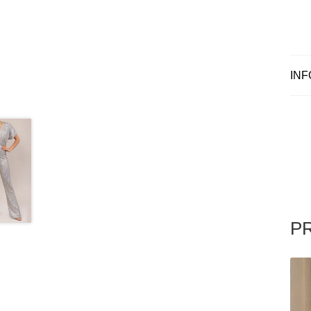
INF
P