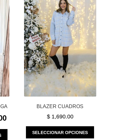
NGA
BLAZER CUADROS
CURRENT
$
1,690.00
00
PRICE
IS:
ESTE
ESTE
SELECCIONAR OPCIONES
S
$ 1,150.00.
PRODUCTO
PRODUCTO