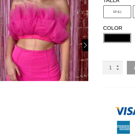
TALLA
10 (L)
COLOR
TOP
STRAPPLE
TUL
CANTIDAD