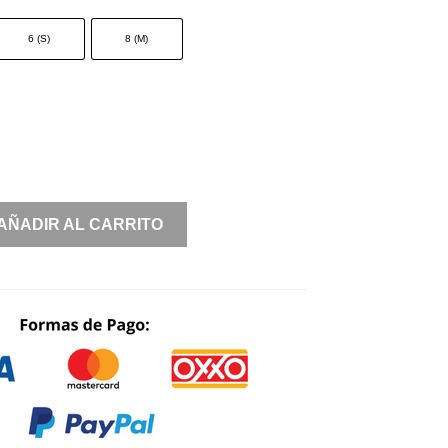
6 (S)
8 (M)
AÑADIR AL CARRITO