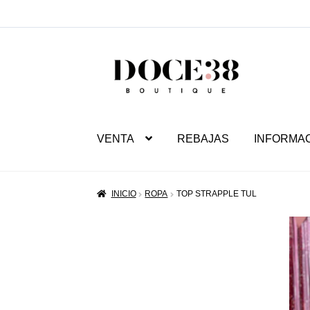
SALTAR
IR
A
AL
NAVEGACIÓN
CONTENIDO
VENTA
REBAJAS
INFORMA
INICIO
ROPA
TOP STRAPPLE TUL