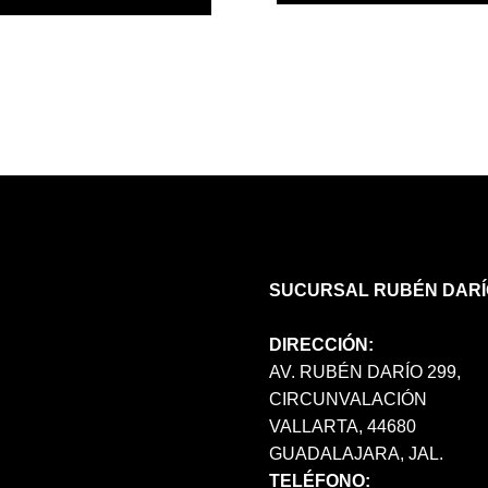
PRODUCTO
TIENE
MÚLTIPLES
VARIANTES.
LAS
OPCIONES
SE
PUEDEN
ELEGIR
EN
LA
PÁGINA
SUCURSAL RUBÉN DARÍ
DE
PRODUCTO
DIRECCIÓN:
AV. RUBÉN DARÍO 299,
CIRCUNVALACIÓN
VALLARTA, 44680
GUADALAJARA, JAL.
TELÉFONO: