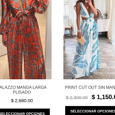
ALAZZO MANGA LARGA
PRINT CUT OUT SIN MA
PLISADO
ORIGINAL
$
1,150.
$
2,300.00
$
2,680.00
PRICE
WAS:
SELECCIONAR OPCIONE
ESTE
$ 2,300.00.
SELECCIONAR OPCIONES