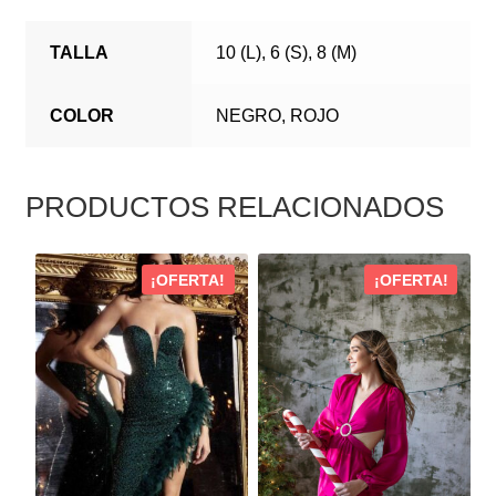
TALLA
10 (L), 6 (S), 8 (M)
COLOR
NEGRO, ROJO
PRODUCTOS RELACIONADOS
ESTE
ESTE
¡OFERTA!
¡OFERTA!
PRODUCTO
PRODUCTO
TIENE
TIENE
MÚLTIPLES
MÚLTIPLES
VARIANTES.
VARIANTES.
LAS
LAS
OPCIONES
OPCIONES
SE
SE
PUEDEN
PUEDEN