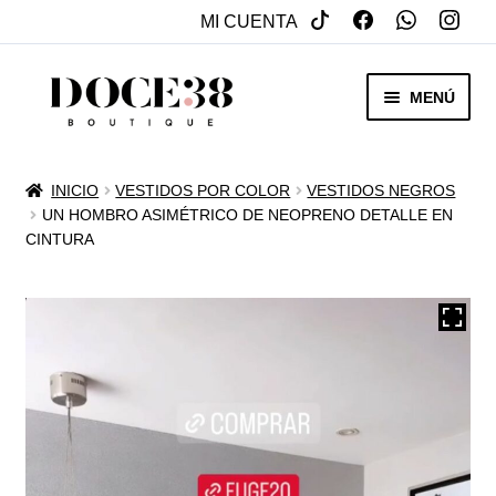
MI CUENTA
SALTAR
IR
MENÚ
A
AL
NAVEGACIÓN
CONTENIDO
RENTA
INICIO
VESTIDOS POR COLOR
VESTIDOS NEGROS
EXPAN
UN HOMBRO ASIMÉTRICO DE NEOPRENO DETALLE EN
VENTA
CINTURA
MENÚ
HIJO
REBAJAS
VESTIDOS DE NOVIA
EXPAN
OTROS
MENÚ
HIJO
ACCESORIOS