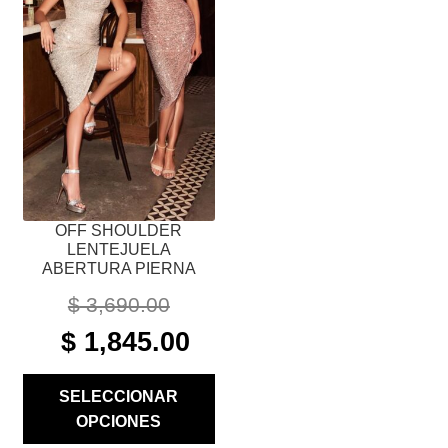
VARIANTES.
LAS
OPCIONES
SE
PUEDEN
ELEGIR
EN
LA
PÁGINA
OFF SHOULDER
DE
LENTEJUELA
PRODUCTO
ABERTURA PIERNA
$
3,690.00
ORIGINAL
CURRENT
$
1,845.00
PRICE
PRICE
WAS:
IS:
SELECCIONAR
$ 3,690.00.
$ 1,845.00.
OPCIONES